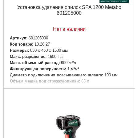
Установка удаления опилок SPA 1200 Metabo
601205000
Нет в наличии
Артикул:
601205000
Код товара:
13.28.27
Размеры:
830 x 450 x 1600 мм
Макс. разрежение:
1600 Па
Макс. объемный расход:
900 м³/ч
Фильтрующая поверхность:
1 м²м²
Диаметр подключения всасывающего шланга:
100 мм
Объем мешка под стружку/опилки:
65 л
номинальная потребляемая мощность:
0.55 кВт
Вес:
22 кг
Длина кабеля:
3 м
Уровень звукового давления:
85 дБ(А)
Уровень звуковой мощности (LwA):
98 дБ(А)
Погрешность измерения K:
3 дБ(А)
Подробнее...