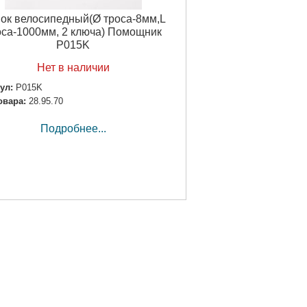
ок велосипедный(Ø троса-8мм,L
оса-1000мм, 2 ключа) Помощник
P015K
Нет в наличии
ул:
P015K
овара:
28.95.70
Подробнее...