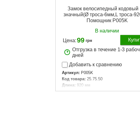
Замок велосипедный кодовый 
значный(Ø троса-6мм,L троса-9
Помощник P005K
В наличии
99
Купи
Цена:
грн
Отгрузка в течение 1-3 рабо
дней
Добавить к сравнению
Артикул:
P005K
Код товара:
25.75.50
Длина:
920 мм
Диаметр троса:
6 мм
Габариты упаковки:
140x100x20 мм
Вес брутто:
95 г
Подробнее...