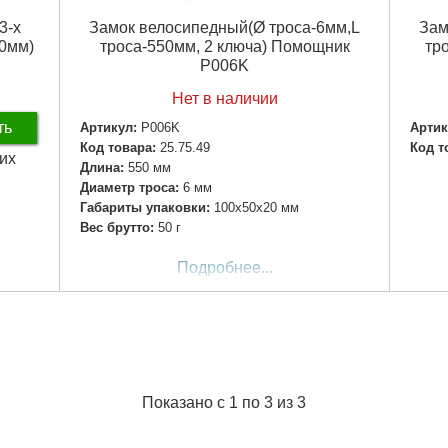
3-х
Замок велосипедный(Ø троса-6мм,L
Зам
20мм)
троса-550мм, 2 ключа) Помощник
тр
P006K
Нет в наличии
ть
Артикул:
P006K
Артик
Код товара:
25.75.49
Код т
чих
Длина:
550 мм
Диаметр троса:
6 мм
Габариты упаковки:
100x50x20 мм
Вес брутто:
50 г
Подробнее...
Показано с 1 по 3 из 3