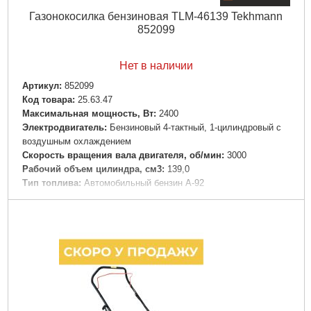
Газонокосилка бензиновая TLM-46139 Tekhmann
852099
Нет в наличии
Артикул:
852099
Код товара:
25.63.47
Максимальная мощность, Вт:
2400
Электродвигатель:
Бензиновый 4-тактный, 1-цилиндровый с
воздушным охлаждением
Скорость вращения вала двигателя, об/мин:
3000
Рабочий объем цилиндра, см3:
139,0
Тип топлива:
Автомобильный бензин А-92
Тип моторного масла:
SAE 30 или 15W40
Тип стартера:
Ручной шнур
Емкость топливного бака, л:
1,2
Вместимость масляного картера, л:
0,6
Тип тележки:
Пластиковое шасси с 4-мя колесами
Диаметр передних/задних колес, мм:
178/203
Тип системы резки:
Роторная, дисковым ножом с
мульчированием
Максимальная ширина скашивания, мм:
460