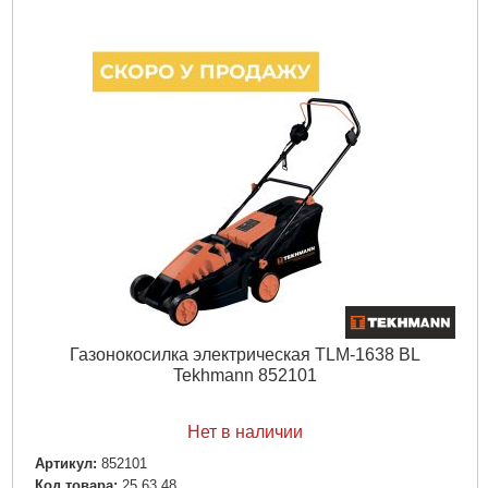
Тип стартера:
Ручной шнур
Емкость топливного бака, л:
1,0
Вместимость масляного картера, л:
0,6/0,45
Тип тележки:
Пластиковое шасси с 4-мя колесами
Диаметр передних/задних колес, мм:
155
Тип системы резки:
Роторная, дисковым ножом с
мульчированием
Максимальная ширина скашивания, мм:
410
Объем травосборника, л:
45
Высота травы после среза у фиксированных позициях,
мм:
25/40/55
Вес нетто/брутто, кг:
18,5/19,45
Подробнее...
Газонокосилка электрическая TLM-1638 BL
Tekhmann 852101
Нет в наличии
Артикул:
852101
Код товара:
25.63.48