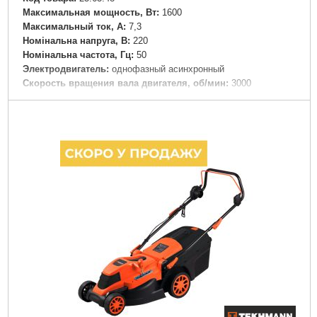
Максимальная мощность, Вт:
1600
Максимальный ток, А:
7,3
Номінальна напруга, В:
220
Номінальна частота, Гц:
50
Электродвигатель:
однофазный асинхронный
Скорость вращения вала двигателя, об/мин:
3000
Максимальная ширина скашивания, мм:
380
Объем травосборника, л:
50
Высота травы после среза у фиксированных позициях,
мм:
20-65
Диаметр передних/задних колес, мм:
152\177
Вес нетто/брутто, кг:
16,5 / 17,8
Подробнее...