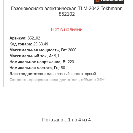
Газонокосилка электрическая TLM-2042 Tekhmann
852102
Нет в наличии
Артикул:
852102
Код товара:
25.63.49
Максимальная мощность, Вт:
2000
Максимальный ток, А:
9,1
Номинальное напряжение, В:
220
Номинальная частота, Гц:
50
Электродвигатель:
однофазный коллекторный
Скорость вращения вала двигателя, об/мин:
3450
Максимальная ширина скашивания, мм:
420
Объем травосборника, л:
40
Высота травы после среза у фиксированных позициях,
мм:
25 / 39 / 52 / 66 / 80
Диаметр передних/задних колес, мм:
152/228
Вес нетто/брутто, кг:
19,2 / 19,8
Показано с 1 по 4 из 4
Подробнее...