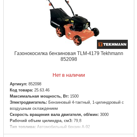
Объем травосборника, л:
60
Высота травы после среза у фиксированных позициях,
мм:
25-75
Вес нетто/брутто, кг:
33,0 / 33,5
Подробнее...
Газонокосилка бензиновая TLM-4179 Tekhmann
852098
Нет в наличии
Артикул:
852098
Код товара:
25.63.46
Максимальная мощность, Вт:
1500
Электродвигатель:
Бензиновый 4-тактный, 1-цилиндровый с
воздушным охлаждением
Скорость вращения вала двигателя, об/мин:
3000
Рабочий объем цилиндра, см3:
79,8
Тип топлива:
Автомобильный бензин А-92
Тип моторного масла:
SAE 30 или 15W40