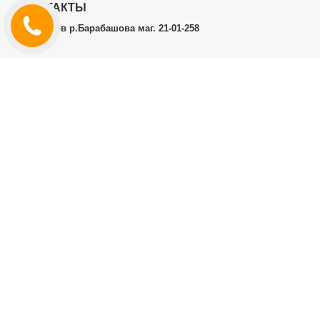
КОНТАКТЫ
г.Харьков р.Барабашова маг. 21-01-258
ЛИЧНЫЙ КАБИНЕТ
История заказов
Личный Кабинет
ДОПОЛНИТЕЛЬНО
Производители (бренды)
ИНФОРМАЦИЯ
Контакты
Доставка и оплата
Договор публичной оферты
RT.CO.UA