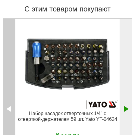
С этим товаром покупают
Набор насадок отверточных 1/4" с
Ру
отверткой-держателем 59 шт. Yato YT-04624
блок
В наличии