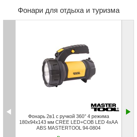
Фонари для отдыха и туризма
Фонарь 2в1 с ручкой 360° 4 режима
Ф
180х94х143 мм CREE LED+COB LED 4xAA
ABS MASTERTOOL 94-0804
(торц
кабел