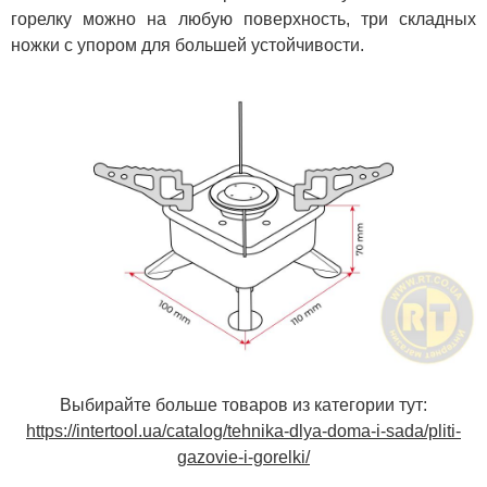
горелку можно на любую поверхность, три складных
ножки с упором для большей устойчивости.
Выбирайте больше товаров из категории тут:
https://intertool.ua/catalog/tehnika-dlya-doma-i-sada/pliti-
gazovie-i-gorelki/