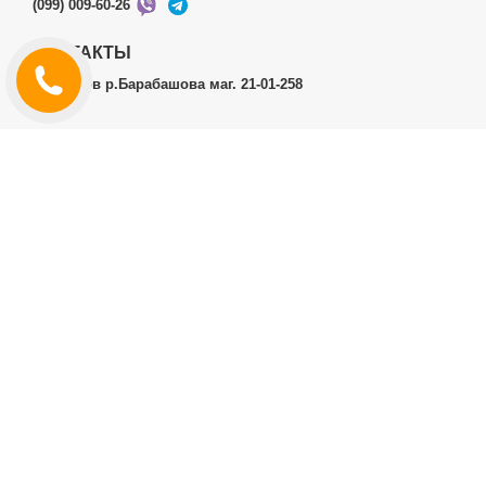
(099) 009-60-26
КОНТАКТЫ
г.Харьков р.Барабашова маг. 21-01-258
ЛИЧНЫЙ КАБИНЕТ
История заказов
Личный Кабинет
ДОПОЛНИТЕЛЬНО
Производители (бренды)
ИНФОРМАЦИЯ
Контакты
Доставка и оплата
Договор публичной оферты