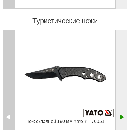
Туристические ножи
Нож складной 190 мм Yato YT-76051
Нож