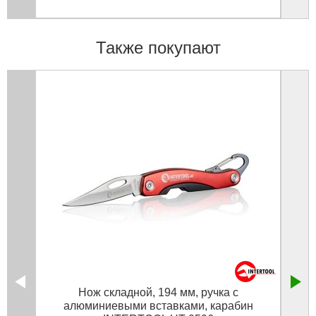
Также покупают
Нож складной, 194 мм, ручка с
Н
алюминиевыми вставками, карабин
разре