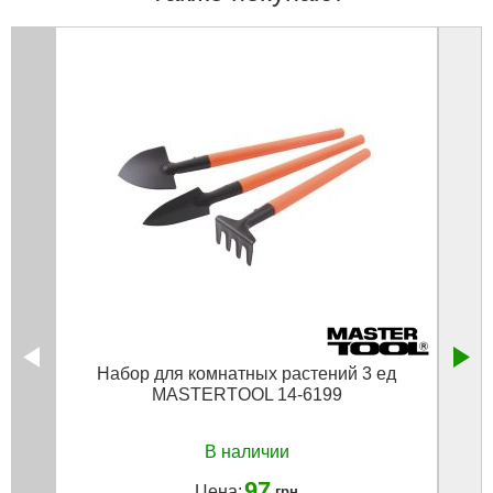
Набор для комнатных растений 3 ед
С
MASTERTOOL 14-6199
алюм
смен
В наличии
97
Цена:
грн