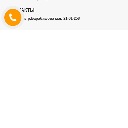
КОНТАКТЫ
г.Харьков р.Барабашова маг. 21-01-258
ЛИЧНЫЙ КАБИНЕТ
История заказов
Личный Кабинет
ДОПОЛНИТЕЛЬНО
Производители (бренды)
ИНФОРМАЦИЯ
Контакты
Доставка и оплата
Договор публичной оферты