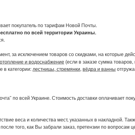
чивает покупатель по тарифам Новой Почты.
есплатно по всей территории Украины.
я.
ент, за исключением товаров со скидками, на которые дейст
отопление и водоснабжение
(если в заказе сумма товаров,
е в категории:
лестницы, стремянки
,
вёдра и ванны
отгружа
чта" по всей Украине. Стоимость доставки оплачивает поку
ствие веса и количества мест, указанных в накладной. Так
 после того, как Вы забрали заказ, претензии по вопросам ц