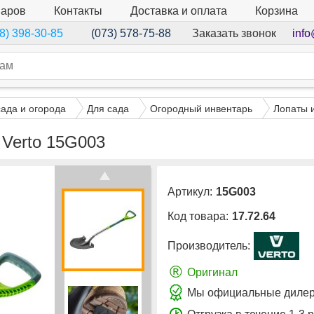
варов
Контакты
Доставка и оплата
Корзина
Заказать звонок
info
8) 398-30-85
(073) 578-75-88
сада и огорода
Для сада
Огородный инвентарь
Лопаты и
 Verto 15G003
Артикул:
15G003
Код товара:
17.72.64
Производитель:
®
Оригинал
Мы официальные дилеры