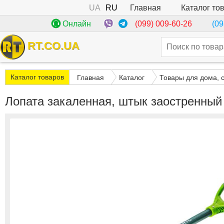
UA
RU
Каталог то
Главная
(099) 009-60-26
Онлайн
(09
RT.CO.UA
Каталог товаров
Главная
Каталог
Товары для дома, 
Лопата закаленная, штык заостренный