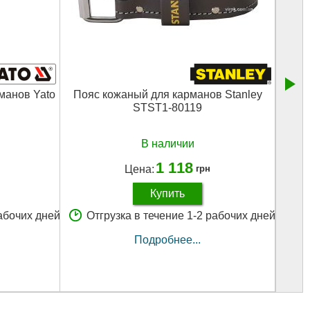
манов Yato
Пояс кожаный для карманов Stanley
Джуто
STST1-80119
В наличии
1 118
Цена:
грн
Купить
рабочих дней
Отгрузка в течение 1-2 рабочих дней
О
Подробнее...