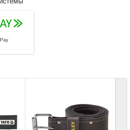
системы
qPay