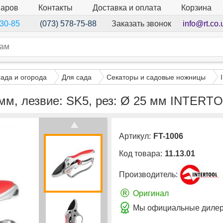
варов
Контакты
Доставка и оплата
Корзина
Заказать звонок
info@rt.co.
-30-85
(073) 578-75-88
сада и огорода
Для сада
Секаторы и садовые ножницы
мм, лезвие: SK5, рез: Ø 25 мм INTERT
Артикул:
FT-1006
Код товара:
11.13.01
Производитель:
®
Оригинал
Мы официальные дилер