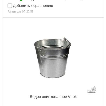
Добавить к сравнению
Артикул:
92-3245
Код товара:
10.71.01
Объем, л:
40
Габариты упаковки:
390x200x685 мм
Вес брутто:
1,690 г
Подробнее...
Ведро оцинкованное Virok