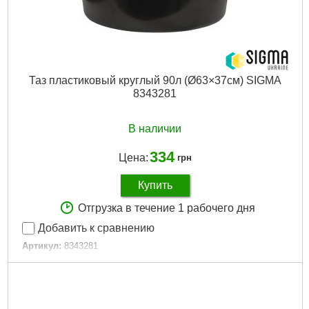
Таз пластиковый круглый 90л (Ø63×37см) SIGMA
8343281
В наличии
334
Цена:
грн
Купить
Отгрузка в течение 1 рабочего дня
Добавить к сравнению
Артикул:
8343281
Код товара:
28.00.44
Диаметр, мм:
630
Объем, л:
90
Высота, мм:
370