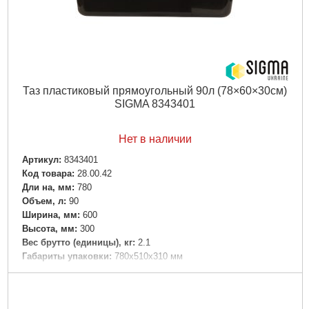
Таз пластиковый прямоугольный 90л (78×60×30см)
SIGMA 8343401
Нет в наличии
Артикул:
8343401
Код товара:
28.00.42
Дли на, мм:
780
Объем, л:
90
Ширина, мм:
600
Высота, мм:
300
Вес брутто (единицы), кг:
2.1
Габариты упаковки:
780x510x310 мм
Вес брутто:
2,200 г
Подробнее...