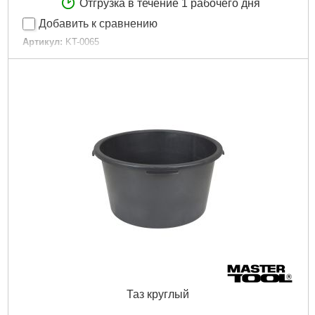
Отгрузка в течение 1 рабочего дня
Добавить к сравнению
Артикул:
KT-0065
Код товара:
14.72.51
Форма:
прямоугольная
Материал изготовления:
полипропилен
Габаритные размеры:
710*400*300 мм
Объем лотка:
65 л
Габариты упаковки:
790x430x290 мм
Вес брутто:
1,850 г
Подробнее...
Таз круглый