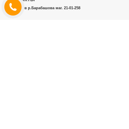
г.Харьков р.Барабашова маг. 21-01-258
ЛИЧНЫЙ КАБИНЕТ
История заказов
Личный Кабинет
ДОПОЛНИТЕЛЬНО
Производители (бренды)
ИНФОРМАЦИЯ
Контакты
Доставка и оплата
Договор публичной оферты
RT.CO.UA