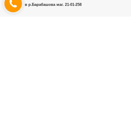
г.Харьков р.Барабашова маг. 21-01-258
ЛИЧНЫЙ КАБИНЕТ
История заказов
Личный Кабинет
ДОПОЛНИТЕЛЬНО
Производители (бренды)
ИНФОРМАЦИЯ
Контакты
Доставка и оплата
Договор публичной оферты
RT.CO.UA