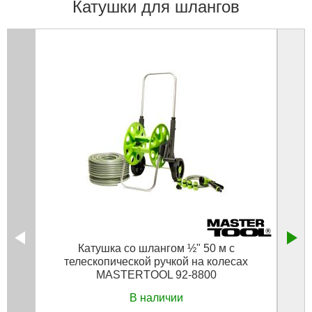
Катушки для шлангов
Катушка со шлангом ½" 50 м с
телескопической ручкой на колесах
метал
MASTERTOOL 92-8800
В наличии