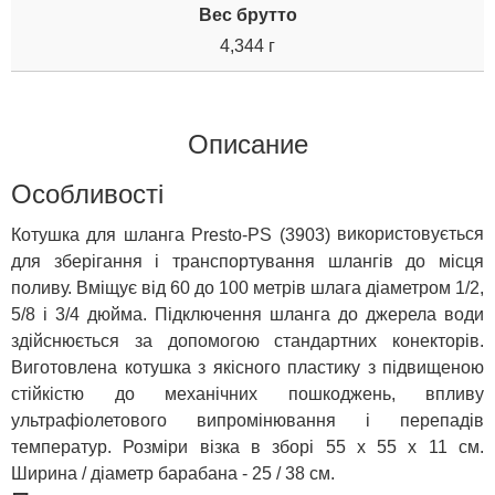
Вес брутто
4,344 г
Описание
Особливості
використовується
Котушка для шланга Presto-PS (3903)
для зберігання і транспортування шлангів до місця
поливу. Вміщує від 60 до 100 метрів шлага діаметром 1/2,
5/8 і 3/4 дюйма. Підключення шланга до джерела води
здійснюється за допомогою стандартних конекторів.
Виготовлена котушка з якісного пластику з підвищеною
стійкістю до механічних пошкоджень, впливу
ультрафіолетового випромінювання і перепадів
температур. Розміри візка в зборі 55 х 55 х 11 см.
Ширина / діаметр барабана - 25 / 38 см.