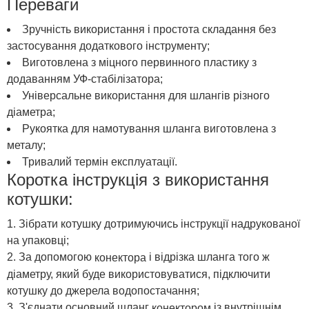
Переваги
Зручність використання і простота складання без
застосування додаткового інструменту;
Виготовлена з міцного первинного пластику з
додаванням УФ-стабілізатора;
Універсальне використання для шлангів різного
діаметра;
Рукоятка для намотування шланга виготовлена з
металу;
Тривалий термін експлуатації.
Коротка інструкція з використання
котушки:
Зібрати котушку дотримуючись інструкції надрукованої
на упаковці;
За допомогою
і відрізка шланга того ж
конектора
діаметру, який буде використовуватися, підключити
котушку до джерела водопостачання;
З'єднати основний шланг
із внутрішнім
конектором