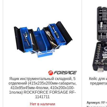
Ящик инструментальный складной, 5
Кейс для 
отделений (415х235х200мм-габариты,
предмет
410х95х45мм-4полки, 410х200х100-
1полка) ROCKFORCE FORSAGE RF-
1141711
Артикул:
RF-
Нет в наличии