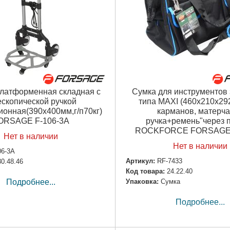
латформенная складная с
Сумка для инструментов 
ескопической ручкой
типа MAXI (460х210х29
ионная(390х400мм,г/п70кг)
карманов, матерча
ORSAGE F-106-3A
ручка+ремень"через п
ROCKFORCE FORSAGE 
Нет в наличии
Нет в наличии
06-3A
Артикул:
RF-7433
30.48.46
Код товара:
24.22.40
Упаковка:
Сумка
Подробнее...
Подробнее...