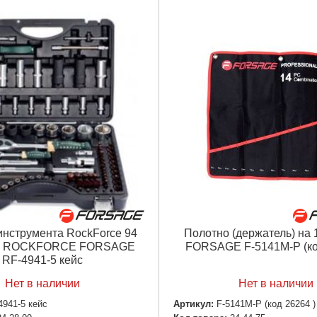
инструмента RockForce 94
Полотно (держатель) на 
а ROCKFORCE FORSAGE
FORSAGE F-5141M-P (ко
RF-4941-5 кейс
Нет в наличии
Нет в наличии
4941-5 кейс
Артикул:
F-5141M-P (код 26264 )