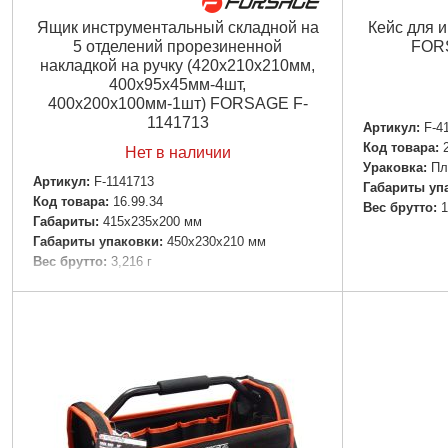
Ящик инструментальный складной на
Кейс для 
5 отделений прорезиненной
FORS
накладкой на ручку (420х210х210мм,
400х95х45мм-4шт,
400х200х100мм-1шт) FORSAGE F-
1141713
Артикул:
F-4
Код товара:
Нет в наличии
Ураковка:
Пл
Артикул:
F-1141713
Габариты уп
Код товара:
16.99.34
Вес брутто:
1
Габариты:
415х235х200 мм
Габариты упаковки:
450x230x210 мм
Вес брутто:
3,216 г
Подробнее...