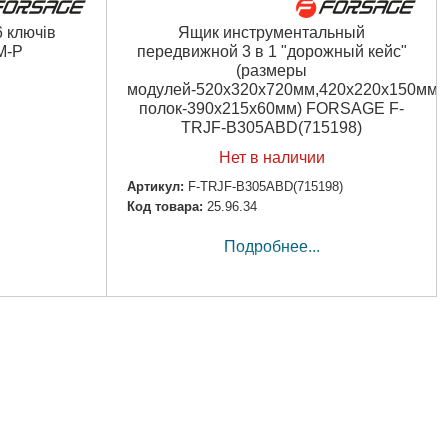
6 ключів
Ящик инструментальный
M-P
передвижной 3 в 1 "дорожный кейс"
(размеры
модулей-520x320x720мм,420x220x150мм,
полок-390x215x60мм) FORSAGE F-
TRJF-B305ABD(715198)
Нет в наличии
Артикул:
F-TRJF-B305ABD(715198)
Код товара:
25.96.34
Подробнее...