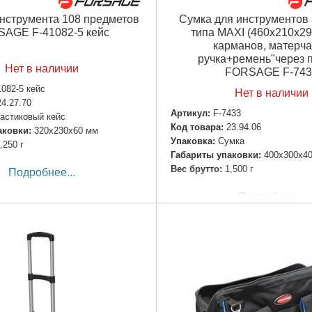
инструмента 108 предметов
Сумка для инструментов 
AGE F-41082-5 кейс
типа MAXI (460х210х29
карманов, матерча
ручка+ремень"через п
Нет в наличии
FORSAGE F-743
1082-5 кейс
Нет в наличии
24.27.70
Артикул:
F-7433
астиковый кейс
Код товара:
23.94.06
аковки:
320x230x60 мм
Упаковка:
Сумка
,250 г
Габариты упаковки:
400x300x4
Вес брутто:
1,500 г
Подробнее...
Подробнее...