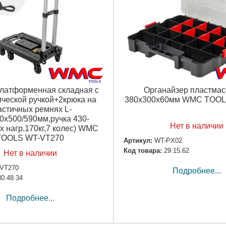
латформенная складная с
Органайзер пластма
ической ручкой+2крюка на
380x300x60мм WMC TOOL
астичных ремнях L-
0х500/590мм,ручка 430-
Нет в наличии
 нагр.170кг,7 колес) WMC
TOOLS WT-VT270
Артикул:
WT-PX02
Код товара:
29.15.62
Нет в наличии
VT270
Подробнее...
30.48.34
Подробнее...