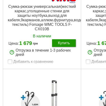
Сумка-рюкзак универсальная(жесткий
Сумка-рюк
каркас,утолщенные стенки для
каркас
защиты ноутбука,выход для
защит
кабеля,9карманов,аллюм.фурнитура,водоотталкиваю
кабеля,9к
текстиль) Forsage WMC TOOLS F-
текстиль
CX010B
В наличии
1 679
1 6
Купить
Цена:
Цена:
грн
Отгрузка в течение 1-3 рабочих
Отгруз
дней
дней
Добавить к сравнению
Добавит
Артикул:
F-CX010B
Артикул:
RF-
Код товара:
23.94.12
Код товара:
Упаковка:
Сумка
Упаковка:
Су
Габариты упаковки:
400x350x70 мм
Вес брутто:
1,000 г
Подробнее...