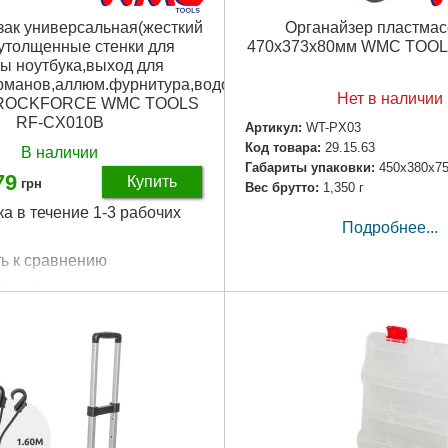
зак универсальная(жесткий
Органайзер пластма
,утолщенные стенки для
470x373x80мм WMC TOOL
ы ноутбука,выход для
щий
арманов,аллюм.фурнитура,водоотталкивающий
Нет в наличии
) ROCKFORCE WMC TOOLS
RF-CX010B
Артикул:
WT-PX03
Код товара:
29.15.63
В наличии
Габариты упаковки:
450x380x7
79
Купить
грн
Вес брутто:
1,350 г
ка в течение 1-3 рабочих
Подробнее...
ь к сравнению
CX010B
24.22.42
мка
Подробнее...