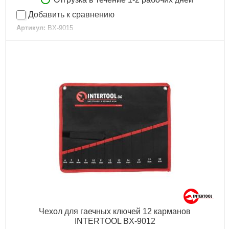
Добавить к сравнению
Артикул:
BX-9015
Код товара:
24.46.81
Габаритные размеры:
580*360 мм
Количество карманов:
15
Габариты упаковки:
200x100x5 мм
Вес брутто:
100 г
Подробнее...
Чехол для гаечных ключей 12 карманов
INTERTOOL BX-9012