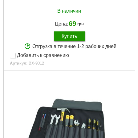
В наличии
69
Цена:
грн
Купить
Отгрузка в течение 1-2 рабочих дней
Добавить к сравнению
Артикул:
BX-9012
Код товара:
24.46.80
Габаритные размеры:
450*360 мм
Количество карманов:
12
Габариты упаковки:
160x100x20 мм
Вес брутто:
90 г
Подробнее...