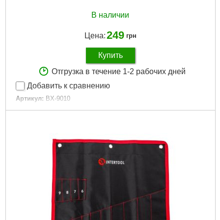
В наличии
249
Цена:
грн
Купить
Отгрузка в течение 1-2 рабочих дней
Добавить к сравнению
Артикул:
BX-9010
Код товара:
10.03.90
Габаритные размеры:
560x485 мм
Количество карманов:
30
Габариты упаковки:
300x120x30 мм
Вес брутто:
440 г
Подробнее...