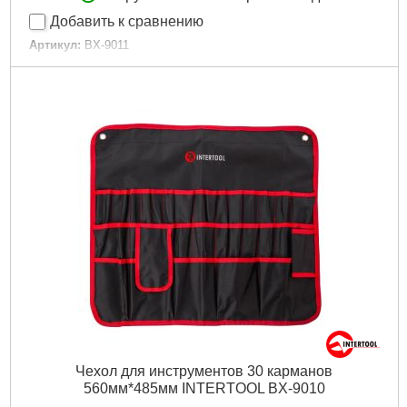
Добавить к сравнению
Артикул:
BX-9011
Код товара:
20.78.83
Количество карманов:
25
Габаритные размеры:
680х560 мм
Габариты упаковки:
310x200x20 мм
Вес брутто:
195 г
Подробнее...
Чехол для инструментов 30 карманов
560мм*485мм INTERTOOL BX-9010