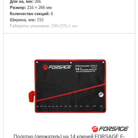
Дли на, мм:
266
Рвзмер:
216 × 266 мм
Количество секций:
6
Ширина, мм:
216
Габариты упаковки:
280x220x1 мм
Вес брутто:
43 г
Подробнее...
Полотно (держатель) на 14 ключей FORSAGE F-