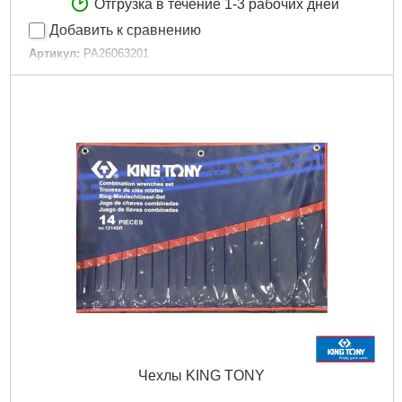
Отгрузка в течение 1-3 рабочих дней
Добавить к сравнению
Артикул:
PA26063201
Код товара:
23.67.86
Тип:
Чехол-скрутка
Количество отделений/карманов:
26
Материал:
Ткань
Габариты упаковки:
280x200x50 мм
Вес брутто:
750 г
Подробнее...
Чехлы KING TONY