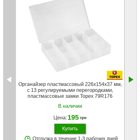
Органайзер пластмассовый 226x154x37 мм,
Орган
c 13 регулируемыми перегородками,
пластмассовые замки Topex 79R176
В наличии
195
Цена:
грн
Купить
Отгрузка в течение 1-3 рабочих дней