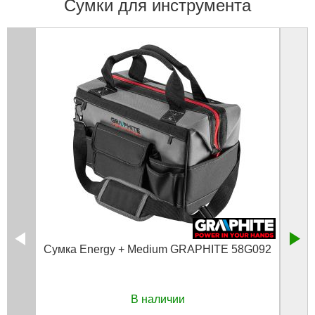
Сумки для инструмента
Сумка Energy + Medium GRAPHITE 58G092
Рюкза
вн
ручк
В наличии