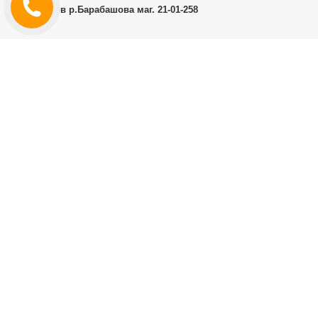
г.Харьков р.Барабашова маг. 21-01-258
ЛИЧНЫЙ КАБИНЕТ
История заказов
Личный Кабинет
ДОПОЛНИТЕЛЬНО
Производители (бренды)
ИНФОРМАЦИЯ
Контакты
Доставка и оплата
Договор публичной оферты
RT.CO.UA