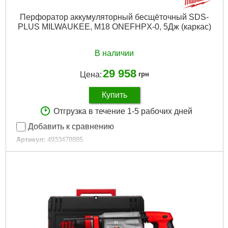
Источник питания:
Аккумулятор
Перфоратор аккумуляторный бесщёточный SDS-
PLUS MILWAUKEE, M18 ONEFHPX-0, 5Дж (каркас)
Подробнее...
В наличии
29 958
Цена:
грн
Купить
Отгрузка в течение 1-5 рабочих дней
Добавить к сравнению
Артикул:
4933478885
Код товара:
27.14.51
Вес, кг:
5,2 (M18 HB5.5)
Технология:
M18 FUEL ONE-KEY
Энергия удара EPTA, Дж:
5,0
Макс. диаметр сверления в бетоне (мм):
32
Патрон, мм:
13
Частота ударов, уд/мин:
0-4600
Скорость без нагрузки об/мин.:
0-800