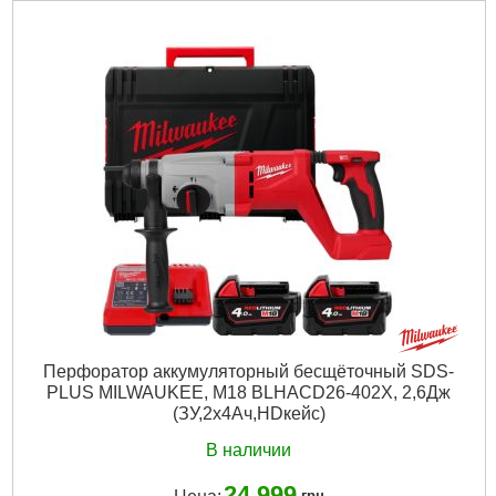
Вес, кг:
3,3 (M18 B5)
Технология:
M18 бесщёточные
Энергия удара EPTA, Дж:
2,3
Макс. диаметр сверления в бетоне (мм):
26
Частота ударов, уд/мин:
0-4900
Скорость без нагрузки об/мин.:
0-1400
Количество режимов работы:
3
Напряжение аккумулятора, В:
18
Платформа:
M18
Тип хвостовика:
SDS Plus
Тип аккумулятора:
Li-Ion
Двигатель:
Бесщёточный
Гарантия, мес.:
36
Тип хвостовика / посадки:
SDS-PLUS
Уровень шума, дБ:
101,7
Источник питания:
Аккумулятор
Перфоратор аккумуляторный бесщёточный SDS-
PLUS MILWAUKEE, M18 BLHACD26-402X, 2,6Дж
Подробнее...
(ЗУ,2х4Ач,HDкейс)
В наличии
24 999
грн