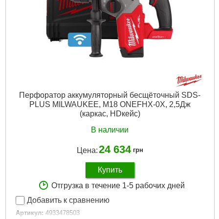
Напряжение аккумулятора, В:
18
Платформа:
M18
Тип аккумулятора:
Li-Ion
Тип хвостовика:
SDS Plus
Двигатель:
Бесщёточный
Гарантия, мес.:
36
Тип хвостовика / посадки:
SDS-PLUS
Уровень шума, дБ:
103,6
Источник питания:
Аккумулятор
Перфоратор аккумуляторный бесщёточный SDS-
PLUS MILWAUKEE, M18 ONEFHX-0X, 2,5Дж
Подробнее...
(каркас, HDкейс)
В наличии
24 634
Цена:
грн
Купить
Отгрузка в течение 1-5 рабочих дней
Добавить к сравнению
Артикул:
4933478503