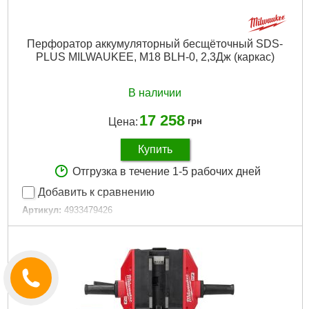
Перфоратор аккумуляторный бесщёточный SDS-
PLUS MILWAUKEE, M18 BLH-0, 2,3Дж (каркас)
В наличии
17 258
Цена:
грн
Купить
Отгрузка в течение 1-5 рабочих дней
Добавить к сравнению
Артикул:
4933479426
Код товара:
26.62.80
Вес, кг:
3,3 (M18 B5)
Технология:
M18 бесщёточные
Энергия удара EPTA, Дж:
2,3
Макс. диаметр сверления в бетоне (мм):
26
Частота ударов, уд/мин:
0-5100
Скорость без нагрузки об/мин.:
0-1400