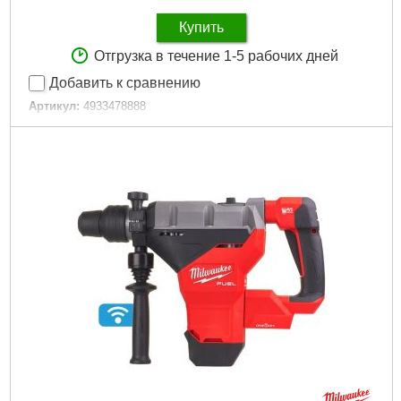
Купить
Отгрузка в течение 1-5 рабочих дней
Добавить к сравнению
Артикул:
4933478888
Код товара:
27.14.44
Вес, кг:
4,4 (M18 HB5.5)
Технология:
M18 FUEL
Энергия удара EPTA, Дж:
2,5
Макс. диаметр сверления в бетоне (мм):
26
Частота ударов, уд/мин:
0-4800
Скорость без нагрузки об/мин.:
0-1330
Количество режимов работы:
4
Напряжение аккумулятора, В:
18
Платформа:
M18
Тип аккумулятора:
Li-Ion
Тип хвостовика:
SDS Plus
Двигатель:
Бесщёточный
Гарантия, мес.:
36
Тип хвостовика / посадки:
SDS-PLUS
Уровень шума, дБ:
103,6