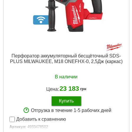
Скорость без нагрузки об/мин.:
0-1310
Напруга акумулятора, В:
18
Напряжение аккумулятора, В:
18
Платформа:
M18
Тип аккумулятора:
Li-Ion
Тип аккумуляторного блока:
Li-Ion
Виробник:
MILWAUKEE
Двигатель:
Бесщёточный
Гарантия, мес.:
36
Перфоратор аккумуляторный бесщёточный SDS-
Гарантія, міс.:
36
PLUS MILWAUKEE, M18 ONEFHX-0, 2,5Дж (каркас)
Тип хвостовика / посадки:
SDS-PLUS
Источник питания:
Аккумулятор
Тип хвостовика:
SDS-PLUS
В наличии
Подробнее...
23 183
Цена:
грн
Купить
Отгрузка в течение 1-5 рабочих дней
Добавить к сравнению
Артикул:
4933478502