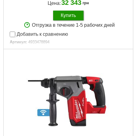
32 343
Цена:
грн
Купить
Отгрузка в течение 1-5 рабочих дней
Добавить к сравнению
Артикул:
4933478894
Код товара:
26.71.12
Вес, кг:
3,3 (M18 B5)
Технология:
M18 бесщёточные
Энергия удара EPTA, Дж:
2,5
Макс. диаметр сверления в бетоне (мм):
26
Частота ударов, уд/мин:
0-5100
Скорость без нагрузки об/мин.:
0-1400
Зарядное устройство, мин:
59
Количество режимов работы:
3
Емкость аккумулятора, Ач:
5
Напряжение аккумулятора, В:
18
Платформа:
M18
Емкость аккумулятора, Аг:
5,0
Тип аккумулятора:
Li-Ion
Тип хвостовика:
SDS Plus