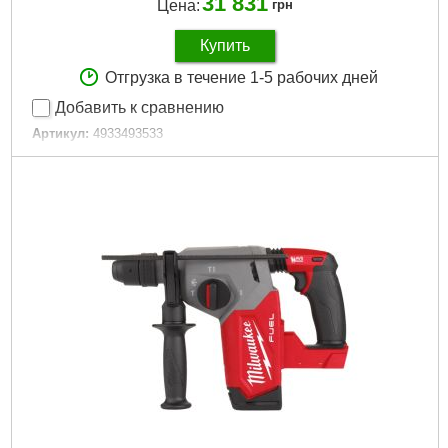
31 831
Цена:
грн
Купить
Отгрузка в течение 1-5 рабочих дней
Добавить к сравнению
Артикул:
4933493533
Код товара:
29.34.20
Вага, кг:
3,3 (M18 HB3)
Вес, кг:
3,3 (M18 HB3)
Технологія:
M18 FUEL
Технология:
M18 FUEL
Энергия удара EPTA, Дж:
2,3
Макс. диаметр сверления в бетоне (мм):
16
Частота ударов, уд/мин:
0-4740
Скорость без нагрузки об/мин.:
0-1310
Напруга акумулятора, В:
18
Напряжение аккумулятора, В:
18
Платформа:
M18
Ємність акумулятора, Аг:
3
Емкость аккумулятора, Аг:
3,0
Тип аккумулятора:
Li-Ion