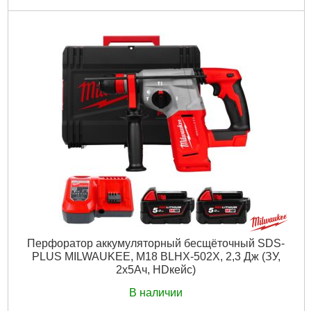
Код товара:
27.14.41
Вес, кг:
4,3 (M18 HB5.5)
Технология:
M18 FUEL
Энергия удара EPTA, Дж:
2,5
Макс. диаметр сверления в бетоне (мм):
26
Частота ударов, уд/мин:
0-4800
Скорость без нагрузки об/мин.:
0-1330
Количество режимов работы:
4
Напряжение аккумулятора, В:
18
Платформа:
M18
Тип аккумулятора:
Li-Ion
Тип хвостовика:
SDS Plus
Двигатель:
Бесщёточный
Гарантия, мес.:
36
Тип хвостовика / посадки:
SDS-PLUS
Уровень шума, дБ:
103,6
Источник питания:
Аккумулятор
Перфоратор аккумуляторный бесщёточный SDS-
PLUS MILWAUKEE, M18 BLHX-502X, 2,3 Дж (ЗУ,
Подробнее...
2х5Ач, HDкейс)
В наличии