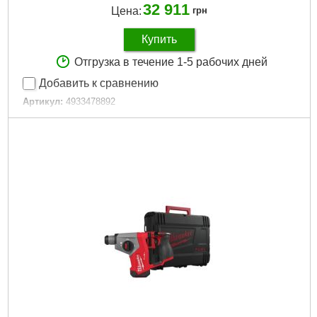
32 911
Цена:
грн
Купить
Отгрузка в течение 1-5 рабочих дней
Добавить к сравнению
Артикул:
4933478892
Код товара:
27.14.39
Вес, кг:
3,5 (M18 B5)
Технология:
M18 бесщёточные
Энергия удара EPTA, Дж:
2,3
Макс. диаметр сверления в бетоне (мм):
26
Скорость без нагрузки об/мин.:
0-1400
Частота ударов, уд/мин:
0-4900
Скорость при нагрузке, об/мин:
0-1400
Зарядное устройство, мин:
59
Количество режимов работы:
3
Емкость аккумулятора, Ач:
5
Напряжение аккумулятора, В:
18
Платформа:
M18
Емкость аккумулятора, Аг:
5,0
Тип аккумулятора:
Li-Ion