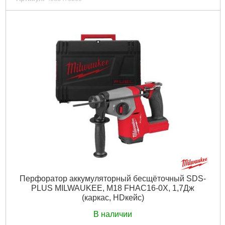
Код товара:
26.71.11
Вес, кг:
4,3 (M18 HB5.5)
Технология:
M18 FUEL
Энергия удара EPTA, Дж:
2,5
Макс. диаметр сверления в бетоне (мм):
26
Частота ударов, уд/мин:
0-4800
Скорость без нагрузки об/мин.:
0-1330
Количество режимов работы:
4
Напряжение аккумулятора, В:
18
Платформа:
M18
Тип аккумулятора:
Li-Ion
Тип хвостовика:
SDS Plus
Двигатель:
Бесщёточный
Гарантия, мес.:
36
Тип хвостовика / посадки:
SDS-PLUS
Уровень шума, дБ:
103,6
Источник питания:
Аккумулятор
Перфоратор аккумуляторный бесщёточный SDS-
PLUS MILWAUKEE, M18 FHAC16-0X, 1,7Дж
Подробнее...
(каркас, HDкейс)
В наличии