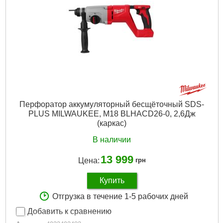
Количество режимов работы:
3
Напряжение аккумулятора, В:
18
Платформа:
M18
Тип аккумулятора:
Li-Ion
Двигатель:
Бесщёточный
Гарантия, мес.:
36
Тип хвостовика / посадки:
SDS-PLUS
Уровень шума, дБ:
104,5
Источник питания:
Аккумулятор
Перфоратор аккумуляторный бесщёточный SDS-
Подробнее...
PLUS MILWAUKEE, M18 BLHACD26-0, 2,6Дж
(каркас)
В наличии
13 999
Цена:
грн
Купить
Отгрузка в течение 1-5 рабочих дней
Добавить к сравнению