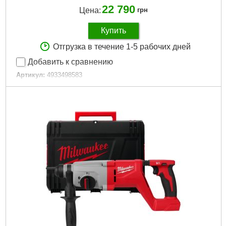
22 790
Цена:
грн
Купить
Отгрузка в течение 1-5 рабочих дней
Добавить к сравнению
Артикул:
4933498583
Код товара:
30.59.91
Технология:
M18 FUEL
Энергия удара EPTA, Дж:
1,7
Макс. диаметр сверления в бетоне (мм):
16
Частота ударов, уд/мин:
0-5080
Скорость без нагрузки об/мин.:
0-1400
Напряжение аккумулятора, В:
18
Платформа:
M18
Тип аккумулятора:
Li-Ion
Двигатель:
Бесщёточный
Гарантия, мес.:
36
Количество единиц, шт:
1
Тип хвостовика / посадки:
SDS-PLUS
Источник питания:
Аккумулятор