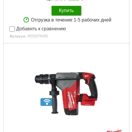
Купить
Отгрузка в течение 1-5 рабочих дней
Добавить к сравнению
Артикул:
4933478495
Код товара:
27.14.52
Вес, кг:
5,2 (M18 HB5.5)
Технология:
M18 FUEL ONE-KEY
Патрон, мм:
13
Энергия удара EPTA, Дж:
5,0
Макс. диаметр сверления в бетоне (мм):
32
Частота ударов, уд/мин:
0-4600
Скорость без нагрузки об/мин.:
0-800
Напряжение аккумулятора, В:
18
Платформа:
M18
Тип аккумулятора:
Li-Ion
Двигатель:
Бесщёточный
Тип хвостовика:
SDS Plus
Гарантия, мес.:
36
Тип хвостовика / посадки:
SDS-PLUS
Уровень шума, дБ:
106