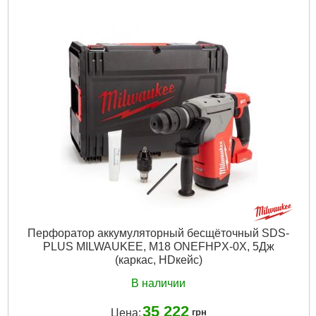
Технология:
M18 FUEL ONE-KEY
Энергия удара EPTA, Дж:
5,0
Макс. диаметр сверления в бетоне (мм):
32
Частота ударов, уд/мин:
0-4600
Скорость без нагрузки об/мин.:
0-800
Напряжение аккумулятора, В:
18
Платформа:
M18
Тип аккумулятора:
Li-Ion
Двигатель:
Бесщёточный
Гарантия, мес.:
36
Тип хвостовика / посадки:
SDS-PLUS
Уровень шума, дБ:
106
Источник питания:
Аккумулятор
Подробнее...
Перфоратор аккумуляторный бесщёточный SDS-
PLUS MILWAUKEE, M18 ONEFHPX-0X, 5Дж
(каркас, HDкейс)
В наличии
35 222
Цена:
грн