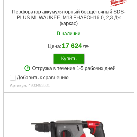
Источник питания:
Аккумулятор
Перфоратор аккумуляторный бесщёточный SDS-
Подробнее...
PLUS MILWAUKEE, M18 FHAFOH16-0, 2,3 Дж
(каркас)
В наличии
17 624
Цена:
грн
Купить
Отгрузка в течение 1-5 рабочих дней
Добавить к сравнению
Артикул:
4933493531
Код товара:
29.34.21
Вага, кг:
3,3 (M18 HB3)
Вес, кг:
3,3 (M18 HB3)
Технологія:
M18 FUEL
Технология:
M18 FUEL
Энергия удара EPTA, Дж:
2,3
Макс. диаметр сверления в бетоне (мм):
16
Частота ударов, уд/мин:
0-4740