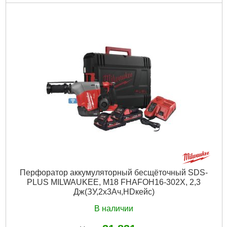
Код товара:
27.14.54
Вес, кг:
4,5 (M18 HB5.5)
Технология:
M18 FUEL ONE-KEY
Энергия удара EPTA, Дж:
2,5
Макс. диаметр сверления в бетоне (мм):
26
Частота ударов, уд/мин:
0-4800
Скорость без нагрузки об/мин.:
0-1330
Количество режимов работы:
4
Напряжение аккумулятора, В:
18
Платформа:
M18
Тип аккумулятора:
Li-Ion
Тип хвостовика:
SDS Plus
Двигатель:
Бесщёточный
Гарантия, мес.:
36
Тип хвостовика / посадки:
SDS-PLUS
Уровень шума, дБ:
103,6
Источник питания:
Аккумулятор
Перфоратор аккумуляторный бесщёточный SDS-
PLUS MILWAUKEE, M18 FHAFOH16-302X, 2,3
Подробнее...
Дж(ЗУ,2х3Ач,HDкейс)
В наличии