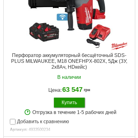
Количество режимов работы:
2
Напряжение аккумулятора, В:
18
Платформа:
M18
Тип аккумулятора:
Li-Ion
Тип хвостовика:
SDS Max
Двигатель:
Бесщёточный
Гарантия, мес.:
36
Тип хвостовика / посадки:
SDS-MAX
Уровень шума, дБ:
107,55
Перфоратор аккумуляторный бесщёточный SDS-
Источник питания:
Аккумулятор
PLUS MILWAUKEE, M18 ONEFHPX-802X, 5Дж (ЗУ,
2х8Ач, HDкейс)
Подробнее...
В наличии
63 547
Цена:
грн
Купить
Отгрузка в течение 1-5 рабочих дней
Добавить к сравнению
Артикул:
4933500234
Код товара:
30.75.14