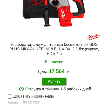
Количество режимов работы:
4
Напряжение аккумулятора, В:
18
Платформа:
M18
Тип аккумулятора:
Li-Ion
Тип хвостовика:
SDS Plus
Двигатель:
Бесщёточный
Гарантия, мес.:
36
Тип хвостовика / посадки:
SDS-PLUS
Уровень шума, дБ:
106
Перфоратор аккумуляторный бесщёточный SDS-
Источник питания:
Аккумулятор
PLUS MILWAUKEE, M18 BLHX-0X, 2,3 Дж (каркас,
HDкейс)
Подробнее...
В наличии
17 564
Цена:
грн
Купить
Отгрузка в течение 1-5 рабочих дней
Добавить к сравнению
Артикул:
4933478891
Код товара:
27.14.38