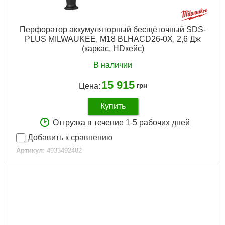
Подробнее...
Перфоратор аккумуляторный бесщёточный SDS-
PLUS MILWAUKEE, M18 BLHACD26-0X, 2,6 Дж
(каркас, HDкейс)
В наличии
15 915
Цена:
грн
Купить
Отгрузка в течение 1-5 рабочих дней
Добавить к сравнению
Артикул:
4933492482
Код товара:
27.16.19
Вес, кг:
3,1 (M18 B4)
Технология:
M18 бесщёточные
Энергия удара EPTA, Дж:
2,6
Макс. диаметр сверления в бетоне (мм):
26
Частота ударов, уд/мин:
0-4600
Скорость без нагрузки об/мин.:
0-1270