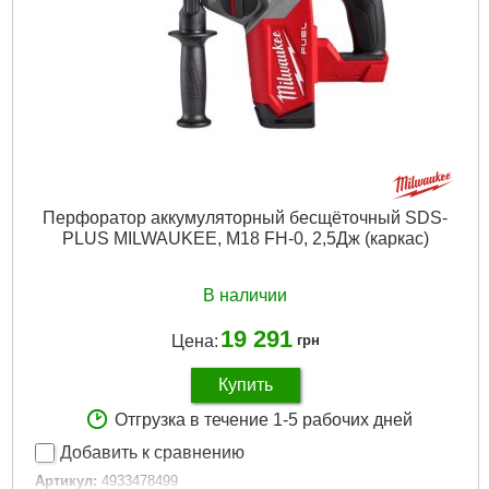
Количество режимов работы:
4
Напряжение аккумулятора, В:
18
Платформа:
M18
Тип аккумулятора:
Li-Ion
Тип хвостовика:
SDS Plus
Двигатель:
Бесщёточный
Гарантия, мес.:
36
Тип хвостовика / посадки:
SDS-PLUS
Уровень шума, дБ:
103,6
Источник питания:
Аккумулятор
Перфоратор аккумуляторный бесщёточный SDS-
PLUS MILWAUKEE, M18 FH-0, 2,5Дж (каркас)
Подробнее...
В наличии
19 291
Цена:
грн
Купить
Отгрузка в течение 1-5 рабочих дней
Добавить к сравнению
Артикул:
4933478499