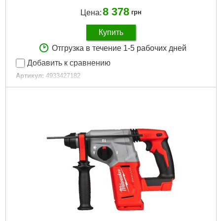
8 378
Цена:
грн
Купить
Отгрузка в течение 1-5 рабочих дней
Добавить к сравнению
Артикул:
4933427182
Код товара:
27.21.07
Вес, кг:
1,6 (M12 B2)
Технология:
M12 щеточные
Энергия удара EPTA, Дж:
2,9
Частота ударов, уд/мин:
2700
Напряжение аккумулятора, В:
12
Платформа:
M12
Тип аккумулятора:
Li-Ion
Двигатель:
Щёточный
Гарантия, мес.:
36
Уровень шума, дБ:
81
Источник питания:
Аккумулятор
Подробнее...