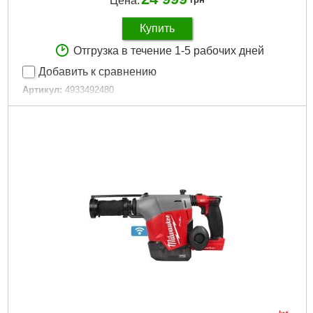
Цена:
Купить
Отгрузка в течение 1-5 рабочих дней
Добавить к сравнению
Артикул:
4933492480
Код товара:
26.62.81
Вес, кг:
3,1 (M18 B4)
Технология:
M18 бесщёточные
Энергия удара EPTA, Дж:
2,6
Макс. диаметр сверления в бетоне (мм):
26
Частота ударов, уд/мин:
0-4600
Скорость без нагрузки об/мин.:
0-1270
Количество режимов работы:
3
Напряжение аккумулятора, В:
18
Платформа:
M18
Емкость аккумулятора, Аг:
4,0
Двигатель:
Бесщёточный
Гарантия, мес.:
36
Тип хвостовика / посадки:
SDS-PLUS
Уровень шума, дБ:
104,5