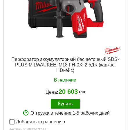
Напряжение аккумулятора, В:
12
Платформа:
M12
Тип аккумулятора:
Li-Ion
Двигатель:
Бесщёточный
Гарантия, мес.:
36
Тип хвостовика / посадки:
SDS-PLUS
Источник питания:
Аккумулятор
Подробнее...
Перфоратор аккумуляторный бесщёточный SDS-
PLUS MILWAUKEE, M18 FH-0X, 2,5Дж (каркас,
HDкейс)
В наличии
20 603
Цена:
грн
Купить
Отгрузка в течение 1-5 рабочих дней
Добавить к сравнению
Артикул:
4933478500