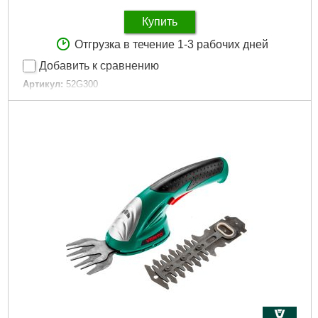
Купить
Отгрузка в течение 1-3 рабочих дней
Добавить к сравнению
Артикул:
52G300
Код товара:
17.71.79
EAN:
5902062010988
Тип аккумулятора:
Li-Ion
Емкость аккумулятора:
1.3 Ah
Сила звука:
78 dB
Время зарядки аккумулятора:
4ч
Напряжение аккумулятора:
7.2 V
Габариты упаковки:
380x90x65 мм
Вес брутто:
920 г
Подробнее...