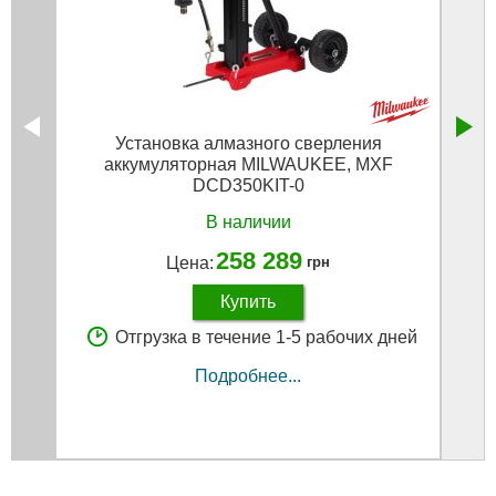
Установка алмазного сверления
Кабе
аккумуляторная MILWAUKEE, MXF
MI
DCD350KIT-0
В наличии
258 289
Цена:
грн
Купить
Отгрузка в течение 1-5 рабочих дней
Подробнее...