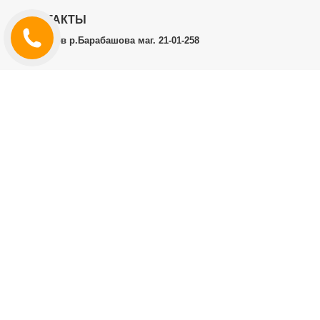
КОНТАКТЫ
г.Харьков р.Барабашова маг. 21-01-258
ЛИЧНЫЙ КАБИНЕТ
История заказов
Личный Кабинет
ДОПОЛНИТЕЛЬНО
Производители (бренды)
ИНФОРМАЦИЯ
Контакты
Доставка и оплата
Договор публичной оферты