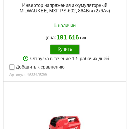
Инвертор напряжения аккумуляторный
MILWAUKEE, MXF PS-602, 864Втч (2х6Ач)
В наличии
191 616
Цена:
грн
Купить
Отгрузка в течение 1-5 рабочих дней
Добавить к сравнению
Артикул:
4933479266
Код товара:
26.63.73
Технология:
MX FUEL
Платформа:
MXF
Тип аккумулятора:
Li-Ion
Источник питания:
Аккумулятор
Подробнее...