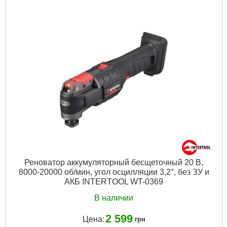
Технология:
M18 бесщёточные
Напряжение аккумулятора, В:
18
Платформа:
M18
Емкость аккумулятора, Аг:
12,0
Тип аккумулятора:
Li-Ion
Двигатель:
Бесщёточный
Гарантия, мес.:
36
Количество единиц, шт:
3
Источник питания:
Аккумулятор
Подробнее...
Реноватор аккумуляторный бесщеточный 20 В,
8000-20000 об/мин, угол осцилляции 3,2°, без ЗУ и
АКБ INTERTOOL WT-0369
В наличии
2 599
Цена:
грн