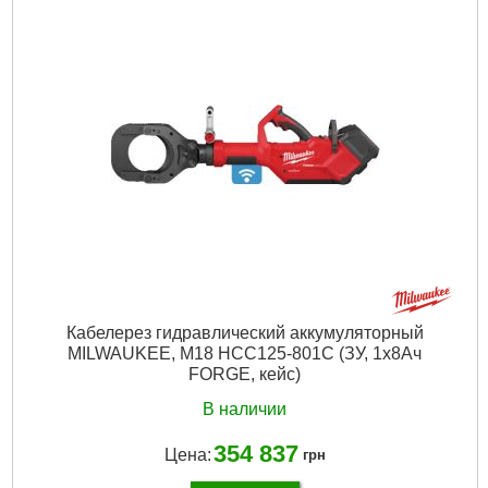
Тип крепежа:
R53, 18GA
Регулировка силы удара:
Нет
Длина скобы, мм:
6, 8, 10, 12, 14
Длина гвоздя, мм:
15
Габариты упаковки:
190x175x55 мм
Вес брутто:
1,125 г
Подробнее...
Кабелерез гидравлический аккумуляторный
MILWAUKEE, M18 HCC125-801C (ЗУ, 1х8Ач
FORGE, кейс)
В наличии
354 837
Цена:
грн