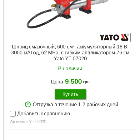
Двигатель:
Щёточный
Гарантия, мес.:
36
Уровень шума, дБ:
65,5
Источник питания:
Аккумулятор
Габариты упаковки:
570x280x120 мм
Вес брутто:
5,420 г
Шприц смазочный, 600 см³, аккумуляторный-18 В,
Подробнее...
3000 мАГод, 62 MPa. с гибким аппликатором-76 см
Yato YT-07020
В наличии
9 500
Цена:
грн
Купить
Отгрузка в течение 1-2 рабочих дней
Добавить к сравнению
Артикул:
YT-07020
Код товара:
26.00.41
Габариты упаковки:
505x285x100 мм