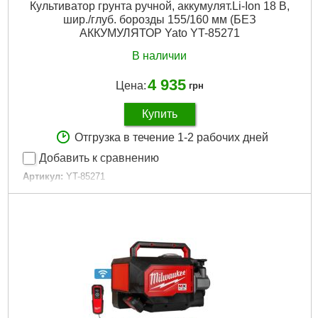
Культиватор грунта ручной, аккумулят.Li-Ion 18 В,
шир./глуб. борозды 155/160 мм (БЕЗ
АККУМУЛЯТОР Yato YT-85271
В наличии
4 935
Цена:
грн
Купить
Отгрузка в течение 1-2 рабочих дней
Добавить к сравнению
Артикул:
YT-85271
Код товара:
29.37.76
Габариты упаковки:
1330x260x200 мм
Вес брутто:
5,800 г
Подробнее...