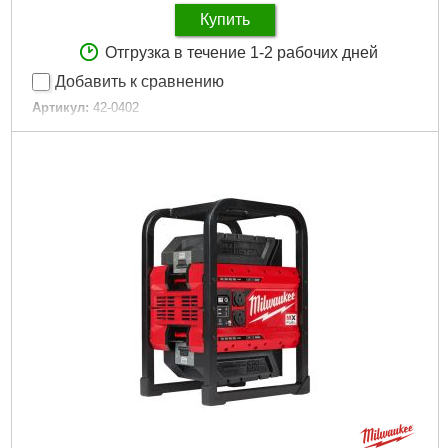
Купить
Отгрузка в течение 1-2 рабочих дней
Добавить к сравнению
Артикул:
42-0402
Код товара:
29.67.28
Напряжение:
3,7 В
Аккумулятор:
2200 мАч
Диаметр стержней:
7,2 мм
Габариты упаковки:
145x135x45 мм
Вес брутто:
245 г
Подробнее...