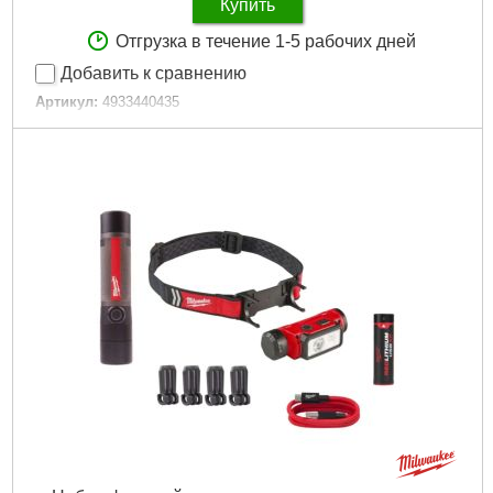
Купить
Отгрузка в течение 1-5 рабочих дней
Добавить к сравнению
Артикул:
4933440435
Код товара:
26.81.07
Давление, бар:
562
Вес, кг:
3,2 (M12 B4)
Технология:
M12 щеточные
Напряжение аккумулятора, В:
12
Платформа:
M12
Тип аккумулятора:
Li-Ion
Двигатель:
Щёточный
Гарантия, мес.:
36
Уровень шума, дБ:
65,5
Источник питания:
Аккумулятор
Габариты упаковки:
500x260x100 мм
Вес брутто:
3,555 г
Подробнее...