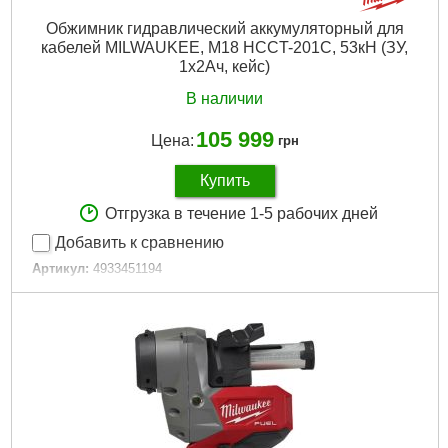
Обжимник гидравлический аккумуляторный для
кабелей MILWAUKEE, M18 HCCT-201C, 53кН (ЗУ,
1х2Ач, кейс)
В наличии
105 999
Цена:
грн
Купить
Отгрузка в течение 1-5 рабочих дней
Добавить к сравнению
Артикул:
4933451194
Код товара:
26.95.23
Технология:
M18 бесщёточные
Зарядное устройство, мин:
40
Напряжение аккумулятора, В:
18
Платформа:
M18
Емкость аккумулятора, Аг:
2,0
Емкость аккумулятора, Ач:
2
Тип аккумулятора:
Li-Ion