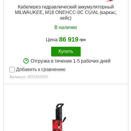
Кабелерез гидравлический аккумуляторный
MILWAUKEE, M18 ONEHCC-0C CU/AL (каркас,
кейс)
В наличии
86 919
Цена:
грн
Купить
Отгрузка в течение 1-5 рабочих дней
Добавить к сравнению
Артикул:
4933464300
Код товара:
27.01.31
Технология:
M18 бесщёточные
Напряжение аккумулятора, В:
18
Платформа:
M18
Тип аккумулятора:
Li-Ion
Двигатель:
Бесщёточный
Гарантия, мес.:
36
Уровень шума, дБ:
87
Источник питания:
Аккумулятор