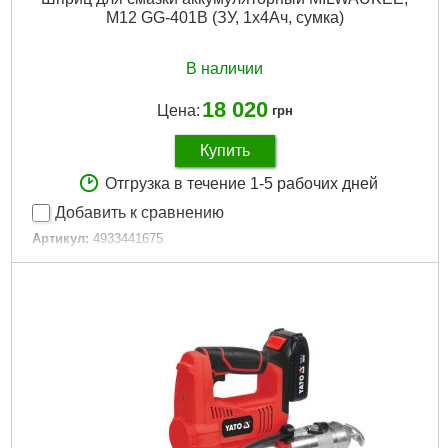
M12 GG-401B (ЗУ, 1х4Ач, сумка)
В наличии
18 020
Цена:
грн
Купить
Отгрузка в течение 1-5 рабочих дней
Добавить к сравнению
Артикул:
4933441675
Код товара:
26.81.06
Давление, бар:
562
Вес, кг:
3,2 (M12 B4)
Технология:
M12 щеточные
Зарядное устройство, мин:
80
Емкость аккумулятора, Ач:
4
Напряжение аккумулятора, В:
12
Платформа:
M12
Емкость аккумулятора, Аг:
4,0
Тип аккумулятора:
Li-Ion