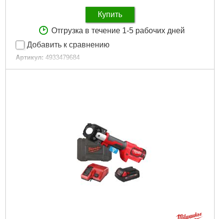
Купить
Отгрузка в течение 1-5 рабочих дней
Добавить к сравнению
Артикул:
4933479684
Код товара:
26.87.36
Напряжение аккумулятора, В:
18
Платформа:
M18
Гарантия, мес.:
36
Источник питания:
Аккумулятор
Подробнее...