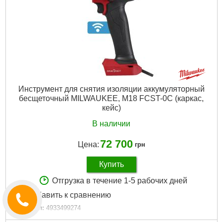
Гарантия, мес.:
36
Уровень шума, дБ:
85,5
Источник питания:
Аккумулятор
Подробнее...
Инструмент для снятия изоляции аккумуляторный
бесщеточный MILWAUKEE, M18 FCST-0C (каркас,
кейс)
В наличии
72 700
Цена:
грн
Купить
Отгрузка в течение 1-5 рабочих дней
Добавить к сравнению
Артикул:
4933499274
Код товара:
30.96.47