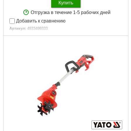
Купить
Отгрузка в течение 1-5 рабочих дней
Добавить к сравнению
Артикул:
4933499333
Код товара:
30.52.41
Технология:
M18 FUEL ONE-KEY
Напряжение аккумулятора, В:
18
Платформа:
M18
Емкость аккумулятора, Аг:
8,0
Тип аккумулятора:
Li-Ion
Двигатель:
Бесщёточный
Гарантия, мес.:
36
Количество единиц, шт:
3
Источник питания:
Аккумулятор
Подробнее...