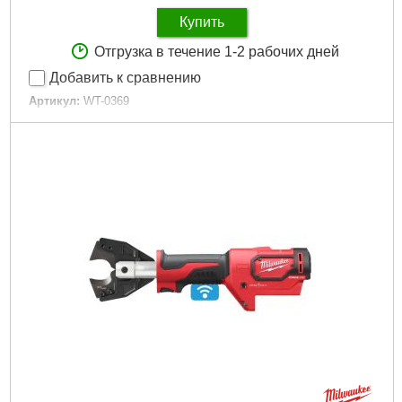
Купить
Отгрузка в течение 1-2 рабочих дней
Добавить к сравнению
Артикул:
WT-0369
Код товара:
24.61.48
Частота хода:
8000-20000 об/мин
Угол колебания:
3,2 град
Гарантия:
3 года
Аккумулятор:
Li-Ion (не входит в комплект поставки)
Напряжение:
20 В
Тип двигателя:
бесщеточный
Габариты упаковки:
320x120x80 мм
Вес брутто:
1,266 г
Подробнее...