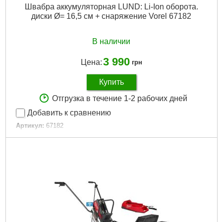
Швабра аккумуляторная LUND: Li-Ion оборота.
диски Ø= 16,5 см + снаряжение Vorel 67182
В наличии
3 990
Цена:
грн
Купить
Отгрузка в течение 1-2 рабочих дней
Добавить к сравнению
Артикул:
67182
Код товара:
25.58.07
Габариты упаковки:
500x170x130 мм
Вес брутто:
1,953 г
Подробнее...