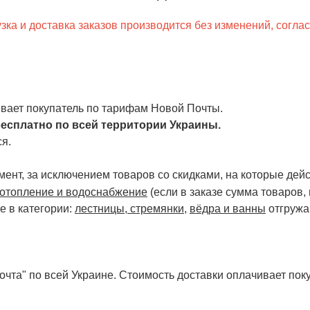
ка и доставка заказов производится без изменений, согла
чивает покупатель по тарифам Новой Почты.
есплатно по всей территории Украины.
я.
ент, за исключением товаров со скидками, на которые дейст
отопление и водоснабжение
(если в заказе сумма товаров,
е в категории:
лестницы, стремянки
,
вёдра и ванны
отгружа
чта" по всей Украине. Стоимость доставки оплачивает поку