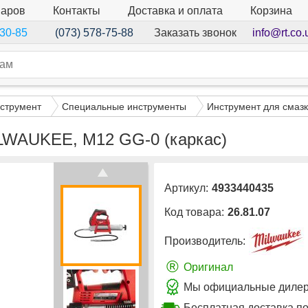
варов
Контакты
Доставка и оплата
Корзина
Заказать звонок
info@rt.co.
-30-85
(073) 578-75-88
струмент
Специальные инструменты
Инструмент для смаз
LWAUKEE, M12 GG-0 (каркас)
Артикул:
4933440435
Код товара:
26.81.07
Производитель:
®
Оригинал
Мы официальные дилеры
Бесплатная доставка п