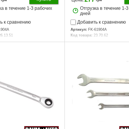
ка в течение 1-3 рабочих
Отгрузка в течение 1-
дней
ь к сравнению
Добавить к сравнению
1904A
Артикул:
FK-61904A
26.13.51
Код товара:
23.70.62
аковки:
164x110x70 мм
Размер:
1/2"
69 г
Габариты упаковки:
70x70x70 
Вес брутто:
373 г
Подробнее...
Подробнее...