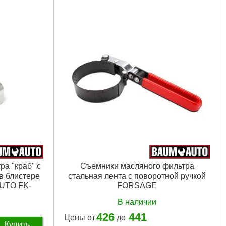
Подробнее...
а "краб" с
Съемники масляного фильтра
 в блистере
стальная лента с поворотной ручкой
UTO FK-
FORSAGE
В наличии
426
441
Цены от
до
Купить