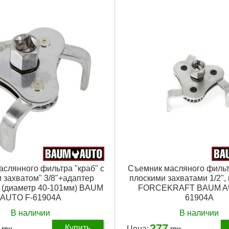
слянного фильтра "краб" с
Съемник масляного фильтр
 захватом" 3/8"+адаптер
плоскими захватами 1/2",
F (диаметр 40-101мм) BAUM
FORCEKRAFT BAUM A
AUTO F-61904A
61904A
В наличии
В наличии
277
Купить
Цена:
грн
грн