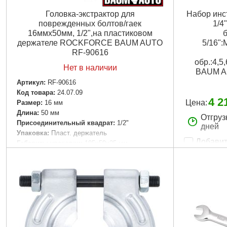
Головка-экстрактор для
Набор инс
поврежденных болтов/гаек
1/4"
16ммх50мм, 1/2",на пластиковом
б
держателе ROCKFORCE BAUM AUTO
5/16":
RF-90616
обр.:4,5
Нет в наличии
BAUM A
Артикул:
RF-90616
Код товара:
24.07.09
4 2
Цена:
Размер:
16 мм
Длина:
50 мм
Отгруз
Присоединительный квадрат:
1/2"
дней
Упаковка:
Пласт. держатель
Добавит
Габариты упаковки:
105x50x25 мм
Вес брутто:
125 г
Артикул:
F-4
Код товара:
Подробнее...
Количество 
Назначение:
Пpиcoeдини
Ураковка:
Пл
Габариты уп
Вес брутто:
7