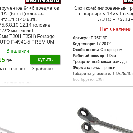
трументов 94+6 предметов
Ключ комбинированный т
,1/2"(6гр.)+(головка-
с шарниром 13мм Fors
ита1/4":T40;биты
AUTO F-75713
М5,6,8,10,12,14;головка
Нет в наличии
1/2"8мм;ключиГ-
,6мм,T20H,T25H) Forsage
Артикул:
F-75713F
UTO F-4941-5 PREMIUM
Код товара:
17.20.09
Особенность:
С шарниром
В наличии
Рабочий размер:
13мм
15
Купить
грн
Трещоточный механизм:
Да
Форма ключа:
Прямой
ка в течение 1-3 рабочих
Габариты упаковки:
180x25x10
Вес брутто:
135 г
ь к сравнению
941-5 PREMIUM
Подробнее...
23.85.69
единиц:
94 шт
Для авто, Универсальный
тeльный пpoфиль:
1/4", 1/2"
астиковый кейс
аковки:
380x300x90 мм
,400 г