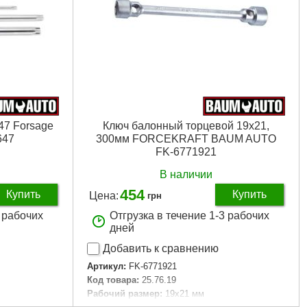
47 Forsage
Ключ балонный торцевой 19х21,
647
300мм FORCEKRAFT BAUM AUTO
FK-6771921
В наличии
454
Купить
Купить
Цена:
грн
3 рабочих
Отгрузка в течение 1-3 рабочих
дней
Добавить к сравнению
Артикул:
FK-6771921
Код товара:
25.76.19
Рабочий размер:
19х21 мм