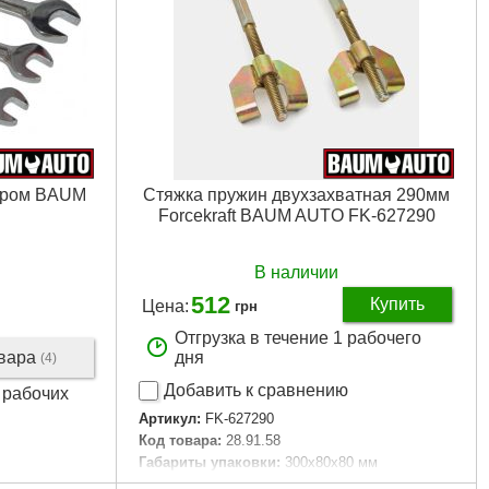
ніром BAUM
Стяжка пружин двухзахватная 290мм
Forcekraft BAUM AUTO FK-627290
В наличии
512
Купить
Цена:
грн
Отгрузка в течение 1 рабочего
овара
дня
(4)
Добавить к сравнению
3 рабочих
Артикул:
FK-627290
Код товара:
28.91.58
Габариты упаковки:
300x80x80 мм
Вес брутто:
1,150 г