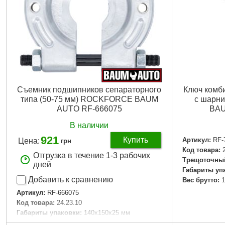
Съемник подшипников сепараторного
Ключ комб
типа (50-75 мм) ROCKFORCE BAUM
с шарн
AUTO RF-666075
BAU
В наличии
921
Купить
Артикул:
RF-
Цена:
грн
Код товара:
Отгрузка в течение 1-3 рабочих
Трещоточный
дней
Габариты уп
Добавить к сравнению
Вес брутто:
1
Артикул:
RF-666075
Код товара:
24.23.10
Габариты упаковки:
140x150x25 мм
Вес брутто:
1,400 г