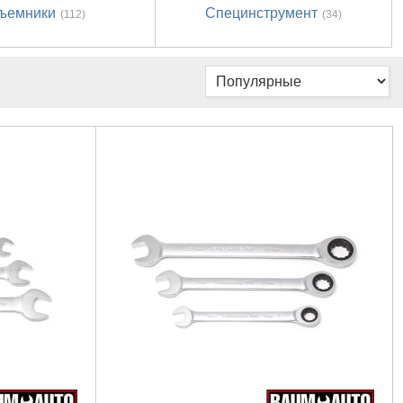
ъемники
Специнструмент
(112)
(34)