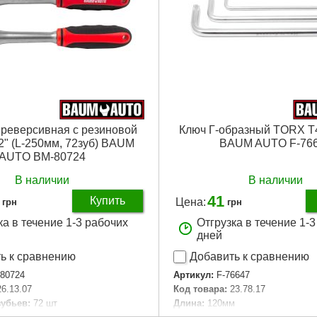
 реверсивная с резиновой
Ключ Г-образный TORX T
/2" (L-250мм, 72зуб) BAUM
BAUM AUTO F-76
AUTO BM-80724
В наличии
В наличии
41
Купить
Цена:
грн
грн
ка в течение 1-3 рабочих
Отгрузка в течение 1-
дней
ь к сравнению
Добавить к сравнению
80724
Артикул:
F-76647
26.13.07
Код товара:
23.78.17
зубьев:
72 шт
Дли­на:
120мм