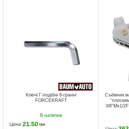
Подробнее...
Ключі Г-подібні 6-гранні
Съёмник ма
FORCEKRAFT
"плоским
3/8"Мх1/2
В наличии
21.50
Цена:
грн
363
Цена: