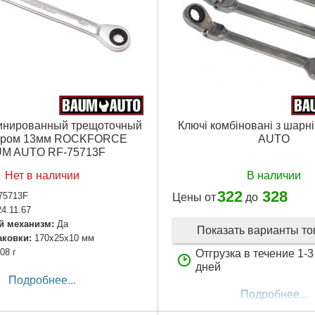
Подробнее...
инированный трещоточный
Ключі комбіновані з шар
иром 13мм ROCKFORCE
AUTO
M AUTO RF-75713F
Нет в наличии
В наличии
322
328
75713F
Цены от
до
24.11.67
 механизм:
Да
Показать варианты т
аковки:
170x25x10 мм
08 г
Отгрузка в течение 1-
дней
Подробнее...
Подробнее...