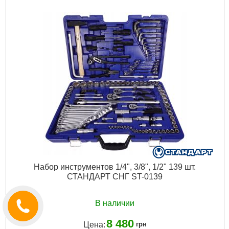
Тип:
универсальный набор
Материал:
хромованадиевая сталь, пластик
Присоединительный квадрат, "(дюйм):
1/4", 1/2"
Количество в наборе, шт:
99
Габариты упаковки:
470x335x90 мм
Вес брутто:
7,000 г
Подробнее...
Набор инструментов 1/4", 3/8", 1/2" 139 шт.
СТАНДАРТ СНГ ST-0139
В наличии
8 480
Цена:
грн