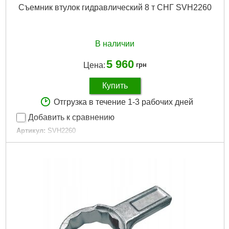
Съемник втулок гидравлический 8 т СНГ SVH2260
В наличии
5 960
Цена:
грн
Купить
Отгрузка в течение 1-3 рабочих дней
Добавить к сравнению
Артикул:
SVH2260
Код товара:
15.06.19
Раб. усилие:
8 т
Ход штока:
17 мм
Диаметр наставок:
22, 27.5, 34, 43, 49, 60 мм
Габаритные размеры:
460x190x150 мм
Тип:
гидравлический
Габариты упаковки:
400x300x140 мм
Вес брутто:
8,750 г