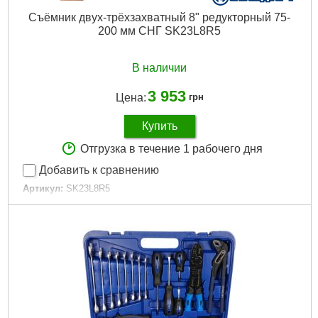
Съёмник двух-трёхзахватный 8" редукторный 75-
200 мм СНГ SK23L8R5
В наличии
3 953
Цена:
грн
Купить
Отгрузка в течение 1 рабочего дня
Добавить к сравнению
Артикул:
SK23L8R5
Код товара:
15.09.70
Тип:
двух-трёхзахватный
Размер:
75-200 мм
Материал:
Chrome…
Рабочий вес:
5т
Габариты упаковки:
330x250x70 мм
Вес брутто:
4,460 г
Подробнее...