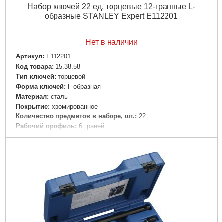
Набор ключей 22 ед. торцевые 12-гранные L-
образные STANLEY Expert E112201
Нет в наличии
Артикул:
E112201
Код товара:
15.38.58
Тип ключей:
торцевой
Форма ключей:
Г-образная
Материал:
сталь
Покрытие:
хромированное
Количество предметов в наборе, шт.:
22
Рабочий профиль:
6 граней
Набор/предмет собран в:
картонную коробку
Размеры ключей:
10 мм, 11 мм, 12 мм, 13 мм, 14 мм, 15 мм,
16 мм, 17 мм, 18 мм, 19 мм, 20 мм, 21 мм, 22 мм, 23 мм, 24
мм, 27 мм, 30 мм, 32 мм, 6 мм, 7 мм, 8 мм
Габариты упаковки:
440x200x80 мм
Вес брутто:
10,550 г
Подробнее...