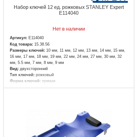
Набор ключей 12 ед. рожковых STANLEY Expert
E114040
Нет в наличии
Артикул:
E114040
Код товара:
15.38.56
Размеры ключей:
10 мм, 11 мм, 12 мм, 13 мм, 14 мм, 15 мм,
16 мм, 17 мм, 18 мм, 19 мм, 22 мм, 24 мм, 27 мм, 30 мм, 32
мм, 5.5 мм, 7 мм, 8 мм, 9 мм
Вид:
двуxсторонний
Тип ключей:
рожковый
Форма ключей:
прямая
Материал:
сталь
Покрытие:
фосфатированное
Количество предметов в наборе, шт.:
12
Габариты упаковки:
350x100x50 мм
Вес брутто:
1,610 г
Подробнее...