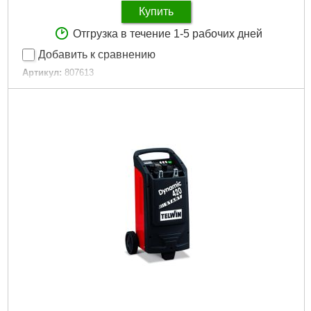
Купить
Отгрузка в течение 1-5 рабочих дней
Добавить к сравнению
Артикул:
807613
Код товара:
26.54.45
Регулировка мощности:
Да
Частота сети, HZ:
50/60
Размер / мм / ":
33 x 10 x 16
Размер, мм:
33 x 10 x 16
Гарантия, мес.:
12
Напряжение:
220
Подробнее...