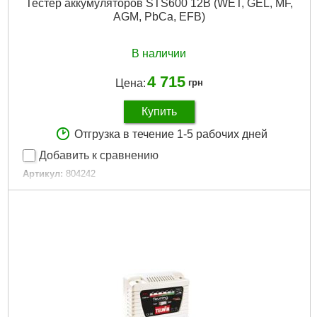
Тестер аккумуляторов STS600 12В (WET, GEL, MF,
AGM, PbCa, EFB)
В наличии
4 715
Цена:
грн
Купить
Отгрузка в течение 1-5 рабочих дней
Добавить к сравнению
Артикул:
804242
Код товара:
26.54.69
Размер / мм / ":
8,0 x 2,4 x 15,0
Размер, мм:
8,0 x 2,4 x 15,0
Гарантия, мес:
12
Гарантия, мес.:
12
Габариты упаковки:
180x150x50 мм
Вес брутто:
408 г
Подробнее...