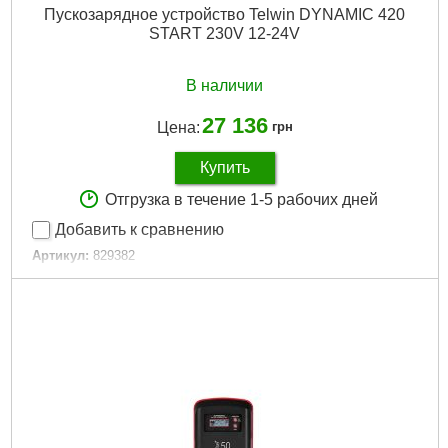
Пускозарядное устройство Telwin DYNAMIC 420
START 230V 12-24V
В наличии
27 136
Цена:
грн
Купить
Отгрузка в течение 1-5 рабочих дней
Добавить к сравнению
Артикул:
829382
Код товара:
26.54.59
Регулировка мощности:
Да
Частота сети, HZ:
50/60
Размер / мм / ":
30,5 x 36 x 63
Размер, мм:
30,5 x 36 x 63
Гарантия, мес.:
12
Напряжение:
220
Подробнее...