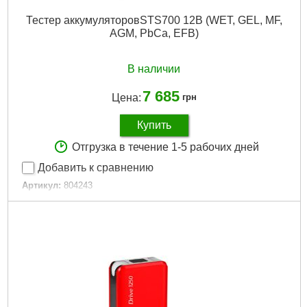
Тестер аккумуляторовSTS700 12В (WET, GEL, MF,
AGM, PbCa, EFB)
В наличии
7 685
Цена:
грн
Купить
Отгрузка в течение 1-5 рабочих дней
Добавить к сравнению
Артикул:
804243
Код товара:
26.54.70
Размер / мм / ":
8,0 x 2,3 x 15,0
Размер, мм:
8,0 x 2,3 x 15,0
Гарантия, мес:
12
Гарантия, мес.:
12
Подробнее...