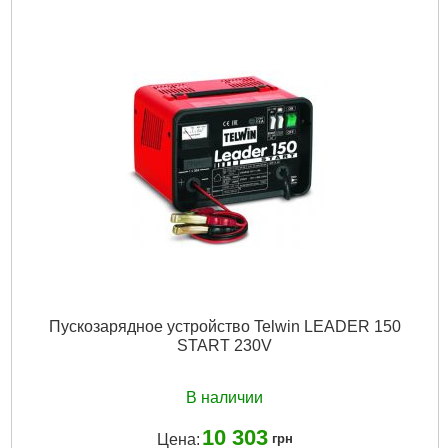
Регулировка мощности:
Да
Частота сети, HZ:
50/60
Размер / мм / ":
27 x 12 x 6,7
Размер, мм:
27 x 12 x 6,7
Гарантия, мес.:
12
Напряжение:
220
Подробнее...
Пускозарядное устройство Telwin LEADER 150
START 230V
В наличии
10 303
Цена:
грн