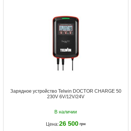
Частота сети, HZ:
50/60
Размер / мм / ":
36,5 x 46 x 75,5
Размер, мм:
36,5 x 46 x 75,5
Гарантия, мес.:
12
Напряжение:
220
Подробнее...
Зарядное устройство Telwin DOCTOR CHARGE 50
230V 6V/12V/24V
В наличии
26 500
Цена:
грн