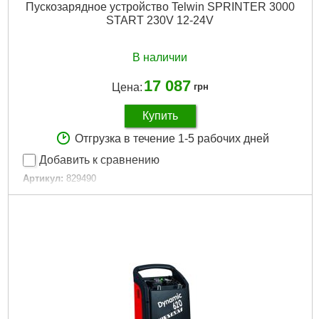
Пускозарядное устройство Telwin SPRINTER 3000
START 230V 12-24V
В наличии
17 087
Цена:
грн
Купить
Отгрузка в течение 1-5 рабочих дней
Добавить к сравнению
Артикул:
829490
Код товара:
31.10.36
Регулировка мощности:
Да
Частота сети, HZ:
50/60
Размер / мм / ":
32 x 38 x 78
Гарантия, мес.:
12
Напряжение:
220
Подробнее...