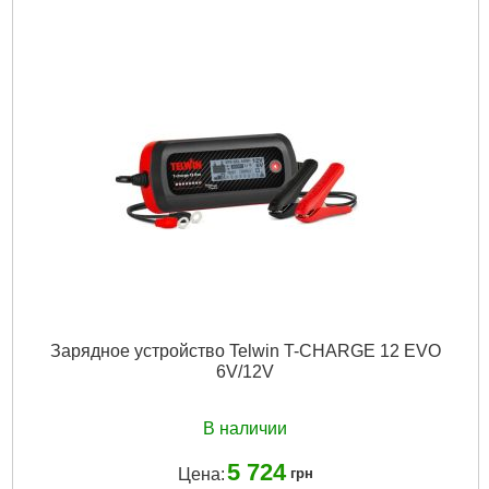
Регулировка мощности:
Да
Частота сети, HZ:
50/60
Размер / мм / ":
22,5 x 29 x 20,5
Размер, мм:
22,5 x 29 x 20,5
Гарантия, мес.:
12
Напряжение:
220
Подробнее...
Зарядное устройство Telwin T-CHARGE 12 EVO
6V/12V
В наличии
5 724
Цена:
грн