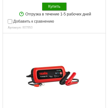
Купить
Отгрузка в течение 1-5 рабочих дней
Добавить к сравнению
Артикул:
807850
Код товара:
31.10.34
Регулировка мощности:
Да
Частота сети, HZ:
50/60
Размер / мм / ":
17 x 6,5 x 3,5
Гарантия, мес.:
12
Напряжение:
220
Подробнее...