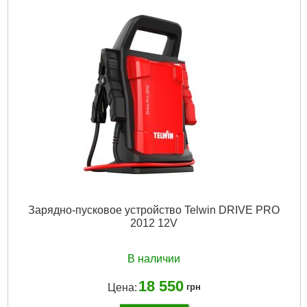
Частота сети, HZ:
50/60
Размер / мм / ":
10 x 19 x 19
Размер, мм:
10 x 19 x 19
Гарантия, мес.:
12
Напряжение:
220
Габариты упаковки:
210x200x110 мм
Вес брутто:
3,500 г
Подробнее...
Зарядно-пусковое устройство Telwin DRIVE PRO
2012 12V
В наличии
18 550
Цена:
грн