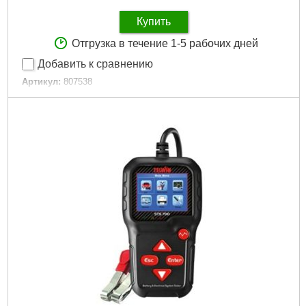
Купить
Отгрузка в течение 1-5 рабочих дней
Добавить к сравнению
Артикул:
807538
Код товара:
26.54.61
Регулировка мощности:
Да
Частота сети, HZ:
50/60
Размер / мм / ":
22,5 x 29 x 20,5
Размер, мм:
22,5 x 29 x 20,5
Гарантия, мес.:
12
Напряжение:
220
Подробнее...