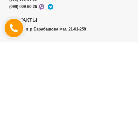
(099) 009-60-26
КОНТАКТЫ
г.Харьков р.Барабашова маг. 21-01-258
ЛИЧНЫЙ КАБИНЕТ
История заказов
Личный Кабинет
ДОПОЛНИТЕЛЬНО
Производители (бренды)
ИНФОРМАЦИЯ
Контакты
Доставка и оплата
Договор публичной оферты