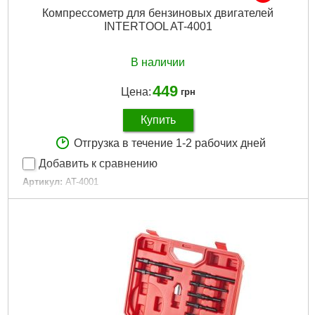
Компрессометр для бензиновых двигателей
INTERTOOL AT-4001
В наличии
449
Цена:
грн
Купить
Отгрузка в течение 1-2 рабочих дней
Добавить к сравнению
Артикул:
AT-4001
Код товара:
10.00.01
Тип двигателя:
бензиновый
Комплектация:
насадки и кейс
Габариты упаковки:
320x140x40 мм
Вес брутто:
750 г
Подробнее...