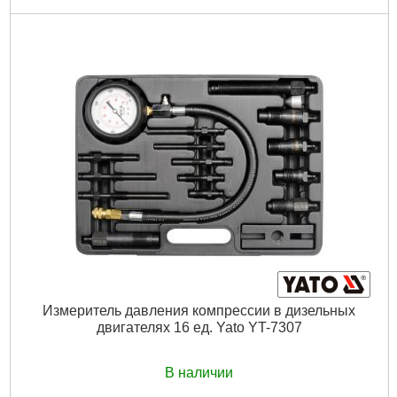
Код товара:
23.12.09
Рабочее давление манометра:
до 7 МПа (70 бар).
Количество элементов в наборе:
19 штук.
Упаковка:
пластиковый кейс.
Габариты упаковки:
280x240x75 мм
Вес брутто:
1,762 г
Подробнее...
Измеритель давления компрессии в дизельных
двигателях 16 ед. Yato YT-7307
В наличии