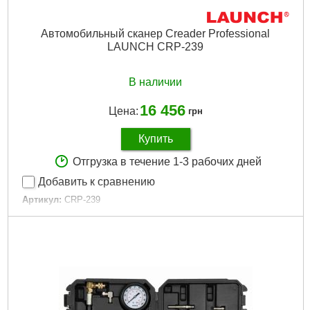
Автомобильный сканер Creader Professional
LAUNCH CRP-239
В наличии
16 456
Цена:
грн
Купить
Отгрузка в течение 1-3 рабочих дней
Добавить к сравнению
Артикул:
CRP-239
Код товара:
22.64.12
Экран:
5" Color TFT LCD 1280x720
Процессор:
Quad-core/1.3 ГГц
Встроенный интерфейс:
16 PIN, Wired
Встроенная память:
8 Гб
Оперативная память:
0.5 Гб
Соединение:
16-ти контактный OBDII разъем