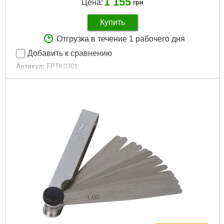
1 155
Цена:
грн
Купить
Отгрузка в течение 1 рабочего дня
Добавить к сравнению
Артикул:
FPTK0301
Код товара:
23.66.54
Тип:
Резьбовой
Габариты упаковки:
250x210x40 мм
Вес брутто:
1,568 г
Подробнее...