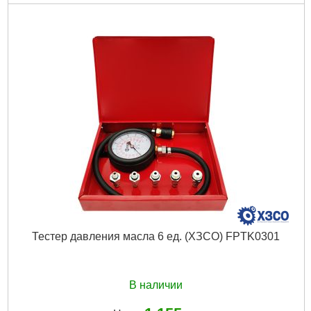
Код товара:
22.96.24
Манометр:
40 Бар
Длина шланга:
270 мм
Диаметр манометра:
60 мм
Тип:
универсальный
Габариты упаковки:
260x170x30 мм
Вес брутто:
320 г
Подробнее...
Тестер давления масла 6 ед. (ХЗСО) FPTK0301
В наличии