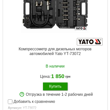
Аккумулятор:
4000 mAh
Беспроводное подключение:
WiFi
Рабочая температура:
от -10°С до 55°C
Размеры:
228x125x35 мм
Габаритные размеры:
228x125x35мм
Рабочая темп:
-10°С до 55°C
Габариты упаковки:
275x80x220 мм
Вес брутто:
1,171 г
Подробнее...
Компрессометр для дизельных моторов
автомобилей Yato YT-73072
В наличии
1 850
Цена:
грн
Купить
Отгрузка в течение 1-2 рабочих дней
Добавить к сравнению
Артикул:
YT-73072