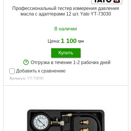
Профессиональный тестер измерения давления
масла с адаптерами 12 шт. Yato YT-73030
В наличии
1 100
Цена:
грн
Купить
Отгрузка в течение 1-2 рабочих дней
Добавить к сравнению
Артикул:
YT-73030
Код товара:
16.26.42
Количество элементов:
12 штук
Максимальное давление:
35 бар
Длина:
1850 мм
Габариты упаковки:
350x225x65 мм
Вес брутто:
1,294 г
Подробнее...