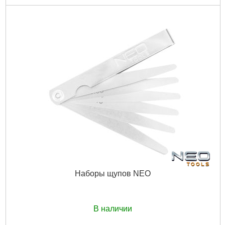
Код товара:
10.34.14
Манометр:
40 мм с двойной шкалой 0~300 psi/0~21
Размеры наконечников:
М14 и М18
Габариты упаковки:
255x180x60 мм
Вес брутто:
854 г
Подробнее...
Наборы щупов NEO
В наличии