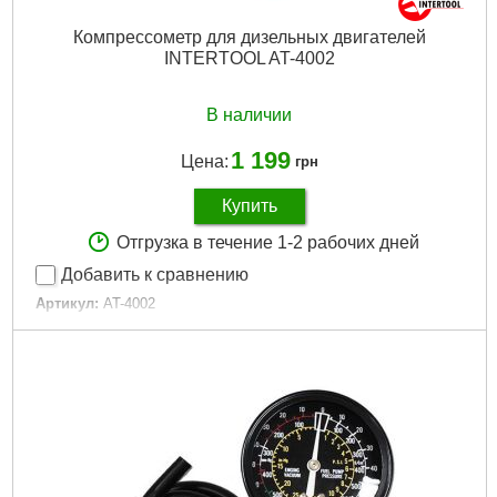
Компрессометр для дизельных двигателей
INTERTOOL AT-4002
В наличии
1 199
Цена:
грн
Купить
Отгрузка в течение 1-2 рабочих дней
Добавить к сравнению
Артикул:
AT-4002
Код товара:
10.00.02
Тип двигателя:
дизельный
Комплектация:
насадки и кейс
Габариты упаковки:
400x310x85 мм
Вес брутто:
2,000 г
Подробнее...