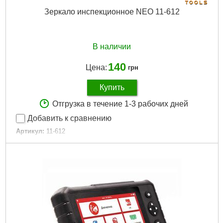
Зеркало инспекционное NEO 11-612
В наличии
140
Цена:
грн
Купить
Отгрузка в течение 1-3 рабочих дней
Добавить к сравнению
Артикул:
11-612
Код товара:
17.42.29
EAN:
5907558418583
Размер:
170 - 490 мм
Держатель:
прорезиненный
Диаметр:
30 cm
Габариты упаковки:
24x60x15 мм
Вес брутто:
45 г
Подробнее...