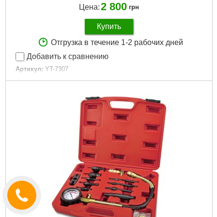
2 800
Цена:
грн
Купить
Отгрузка в течение 1-2 рабочих дней
Добавить к сравнению
Артикул:
YT-7307
Код товара:
16.34.84
Максимальное давление:
70 бар
Количество элементов:
16 единиц
Габариты упаковки:
400x90x330 мм
Вес брутто:
3,653 г
Подробнее...