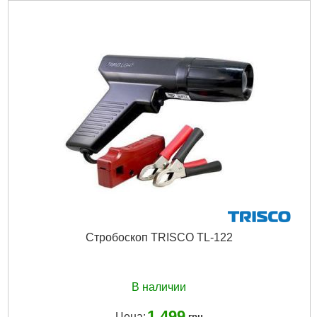
Шкала деления:
63мм с цветным обозначением
Диапазон допустимых измерений:
0-0.7…
Габариты упаковки:
230x110x35 мм
Вес брутто:
215 г
Подробнее...
Стробоскоп TRISCO TL-122
В наличии
1 499
Цена:
грн