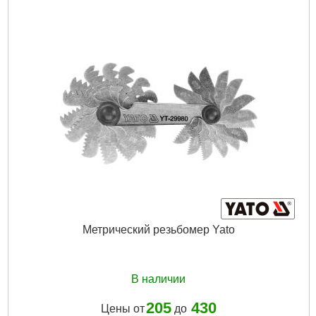
Чтение и стирание кодов неисправностей:
Да
Отображение текущих параметров системы:
Да
Сброс сервисных интервалов:
Да
Адаптация:
да
Контроль масла:
да
Разблокирование иммобилайзера:
да
Проверка исполнительных механизмов:
Да
Габариты упаковки:
420x350x130 мм
Вес брутто:
3,500 г
Подробнее...
Метрический резьбомер Yato
В наличии
205
430
Цены от
до