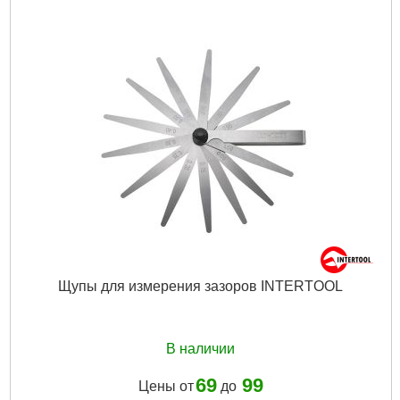
Тип двигателя:
дизельный
Комплектация:
насадки и кейс
Габариты упаковки:
380x270x75 мм
Вес брутто:
3,050 г
Подробнее...
Щупы для измерения зазоров INTERTOOL
В наличии
69
99
Цены от
до