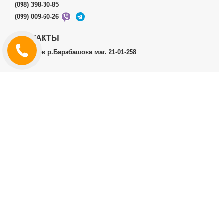
(098) 398-30-85
(099) 009-60-26
КОНТАКТЫ
г.Харьков р.Барабашова маг. 21-01-258
ЛИЧНЫЙ КАБИНЕТ
История заказов
Личный Кабинет
ДОПОЛНИТЕЛЬНО
Производители (бренды)
ИНФОРМАЦИЯ
Контакты
Доставка и оплата
Договор публичной оферты