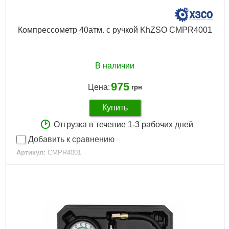
Компрессометр 40атм. с ручкой KhZSO CMPR4001
В наличии
975
Цена:
грн
Купить
Отгрузка в течение 1-3 рабочих дней
Добавить к сравнению
Артикул:
CMPR4001
Код товара:
22.96.23
Манометр:
40Бар
Диаметр манометра:
60 мм
Длина:
225 мм
Габариты упаковки:
230x120x30 мм
Вес брутто:
404 г