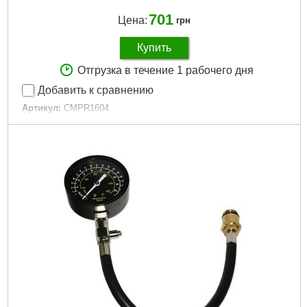
701
Цена:
грн
Купить
Отгрузка в течение 1 рабочего дня
Добавить к сравнению
Артикул:
CMPR1604
Код товара:
22.96.21
Манометр:
16 атм
Длина:
250 мм
Тип компрессометра:
Резьбовой
Габариты упаковки:
220x120x40 мм
Вес брутто:
200 г
Подробнее...