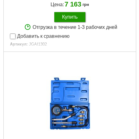
7 163
Цена:
грн
Купить
Отгрузка в течение 1-3 рабочих дней
Добавить к сравнению
Артикул:
JGAI1302
Код товара:
10.34.15
Указатель компрессии с двумя шкалами:
0-1000 PSI и 0 -70
бар
Размеры кейса:
380х310х48 мм
Шланг высокого давления с клапаном:
15''
Две шкалы:
0-1000 psi и 0-70 бар
Габариты упаковки:
370x300x85 мм
Вес брутто:
2,735 г
Подробнее...