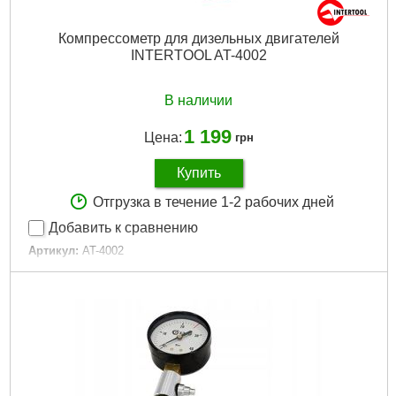
Компрессометр для дизельных двигателей
INTERTOOL AT-4002
В наличии
1 199
Цена:
грн
Купить
Отгрузка в течение 1-2 рабочих дней
Добавить к сравнению
Артикул:
AT-4002
Код товара:
10.00.02
Тип двигателя:
дизельный
Комплектация:
насадки и кейс
Габариты упаковки:
400x310x85 мм
Вес брутто:
2,000 г
Подробнее...