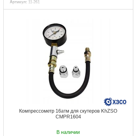
Артикул:
11-261
Код товара:
17.42.60
Габариты упаковки:
330x140x40 мм
Вес брутто:
642 г
Подробнее...
Компрессометр 16атм для скутеров KhZSO
CMPR1604
В наличии