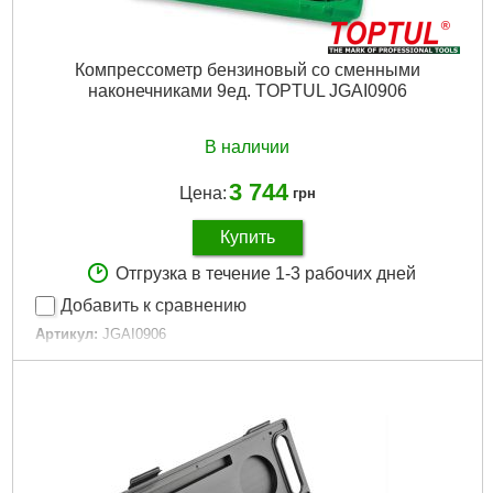
Компрессометр бензиновый со сменными
наконечниками 9ед. TOPTUL JGAI0906
В наличии
3 744
Цена:
грн
Купить
Отгрузка в течение 1-3 рабочих дней
Добавить к сравнению
Артикул:
JGAI0906
Код товара:
30.81.04
Тип двигателя:
Бензиновый
Tип:
Прижимной
Верхний предел измерения давления:
20 МПа
Габариты упаковки:
310x200x70 мм
Вес брутто:
1,300 г