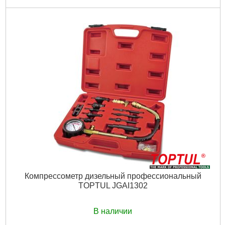
Код товара:
16.34.84
Максимальное давление:
70 бар
Количество элементов:
16 единиц
Габариты упаковки:
400x90x330 мм
Вес брутто:
3,653 г
Подробнее...
Компрессометр дизельный профессиональный
TOPTUL JGAI1302
В наличии