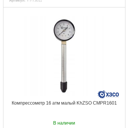
Артикул:
YT-73011
Код товара:
23.12.07
Вид:
Бензиновый
Страна регистрации бренда:
Польша
Страна-производитель товара:
Польша
Габариты упаковки:
200x200x60 мм
Вес брутто:
850 г
Подробнее...
Компрессометр 16 атм малый KhZSO CMPR1601
В наличии