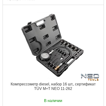
Код товара:
23.16.35
Рабочее давление манометра:
до 0,7 МПа (7 бар).
Количество элементов в наборе:
4 штуки.
Размеры адаптеров свечей зажигания:
M12x1,25 и M14x1,5.
Упаковка:
пластиковый кейс.
Габариты упаковки:
380x280x80 мм
Вес брутто:
2,010 г
Подробнее...
Компрессометр diesel, набор 16 шт., сертификат
TÜV M+T NEO 11-262
В наличии