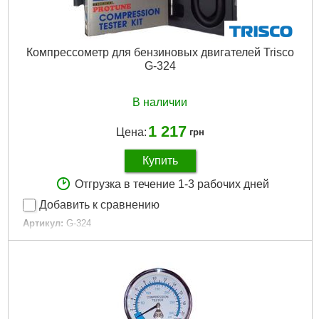
Компрессометр для бензиновых двигателей Trisco
G-324
В наличии
1 217
Цена:
грн
Купить
Отгрузка в течение 1-3 рабочих дней
Добавить к сравнению
Артикул:
G-324
Код товара:
15.05.78
Описание:
Компрессометр для бензиновых двигателей
Габариты упаковки:
320x140x40 мм
Вес брутто:
775 г
Подробнее...