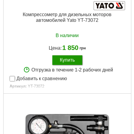
Компрессометр для дизельных моторов
автомобилей Yato YT-73072
В наличии
1 850
Цена:
грн
Купить
Отгрузка в течение 1-2 рабочих дней
Добавить к сравнению
Артикул:
YT-73072
Код товара:
23.12.09
Рабочее давление манометра:
до 7 МПа (70 бар).
Количество элементов в наборе:
19 штук.
Упаковка:
пластиковый кейс.
Габариты упаковки:
280x240x75 мм
Вес брутто:
1,762 г