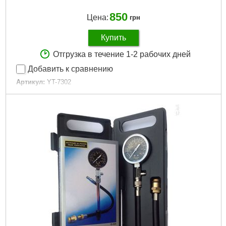
850
Цена:
грн
Купить
Отгрузка в течение 1-2 рабочих дней
Добавить к сравнению
Артикул:
YT-7302
Код товара:
16.34.82
Максимальное давление:
21 бар
Габариты упаковки:
327x140x45 мм
Вес брутто:
617 г
Подробнее...