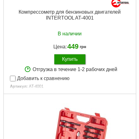
Компрессометр для бензиновых двигателей
INTERTOOL AT-4001
В наличии
449
Цена:
грн
Купить
Отгрузка в течение 1-2 рабочих дней
Добавить к сравнению
Артикул:
AT-4001
Код товара:
10.00.01
Тип двигателя:
бензиновый
Комплектация:
насадки и кейс
Габариты упаковки:
320x140x40 мм
Вес брутто:
750 г
Подробнее...