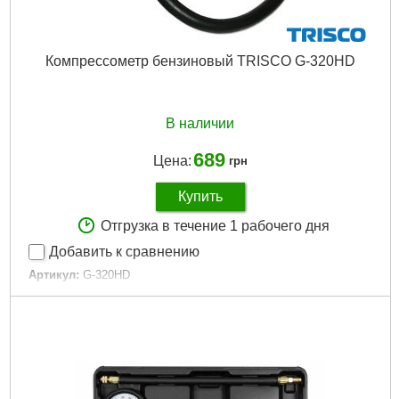
Компрессометр бензиновый TRISCO G-320HD
В наличии
689
Цена:
грн
Купить
Отгрузка в течение 1 рабочего дня
Добавить к сравнению
Артикул:
G-320HD
Код товара:
15.05.79
Манометр (4шкалы различного цвета):
0-300 psi, 21 кг/см²
Диаметр шкалы:
2,5"
Размер переходника:
М14хМ18, длина 25 мм
Габариты упаковки:
230x110x35 мм
Вес брутто:
338 г