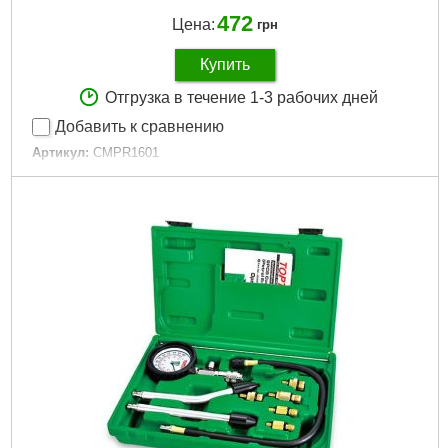
472
Цена:
грн
Купить
Отгрузка в течение 1-3 рабочих дней
Добавить к сравнению
Артикул:
CMPR1601
Код товара:
22.96.18
Манометр:
16Бар
Длина:
150 мм
Диаметр шкалы:
60 мм
Тип компрессометра:
Прижимной
Универсальный конический резиновый наконечник:
…
Габариты упаковки:
220x70x25 мм
Вес брутто:
244 г
Подробнее...