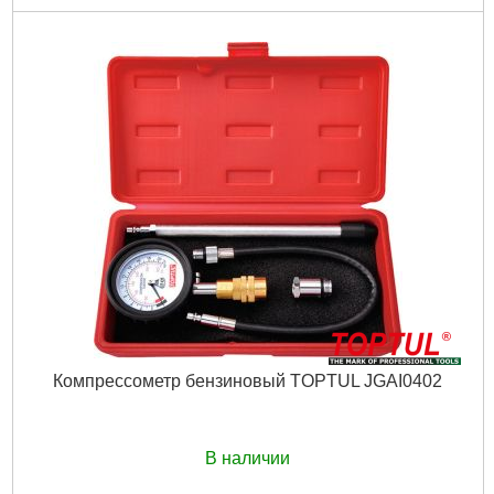
Код товара:
22.96.24
Манометр:
40 Бар
Длина шланга:
270 мм
Диаметр манометра:
60 мм
Тип:
универсальный
Габариты упаковки:
260x170x30 мм
Вес брутто:
320 г
Подробнее...
Компрессометр бензиновый TOPTUL JGAI0402
В наличии