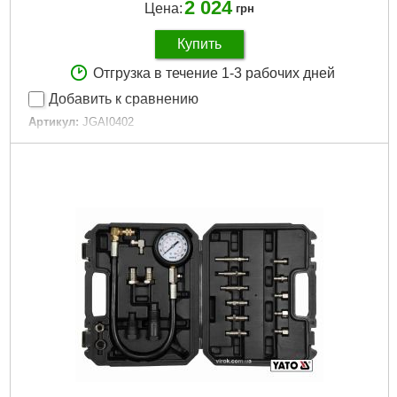
2 024
Цена:
грн
Купить
Отгрузка в течение 1-3 рабочих дней
Добавить к сравнению
Артикул:
JGAI0402
Код товара:
10.34.14
Манометр:
40 мм с двойной шкалой 0~300 psi/0~21
Размеры наконечников:
М14 и М18
Габариты упаковки:
255x180x60 мм
Вес брутто:
854 г
Подробнее...