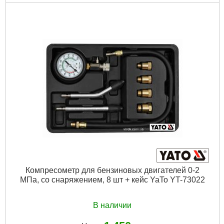
Код товара:
10.00.03
Тип двигателя:
дизельный
Комплектация:
насадки и кейс
Габариты упаковки:
380x270x75 мм
Вес брутто:
3,050 г
Подробнее...
Компресометр для бензиновых двигателей 0-2
МПа, со снаряжением, 8 шт + кейс YaTo YT-73022
В наличии