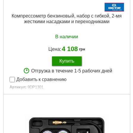
Компрессометр бензиновый, набор с гибкой, 2-мя
жесткими насадками и переходниками
В наличии
4 108
Цена:
грн
Купить
Отгрузка в течение 1-5 рабочих дней
Добавить к сравнению
Артикул:
9DP1301
Код товара:
15.71.29
Гарантия, мес.:
12
Габариты упаковки:
300x200x60 мм
Вес брутто:
1,220 г
Подробнее...