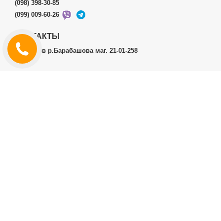
(098) 398-30-85
(099) 009-60-26
КОНТАКТЫ
г.Харьков р.Барабашова маг. 21-01-258
ЛИЧНЫЙ КАБИНЕТ
История заказов
Личный Кабинет
ДОПОЛНИТЕЛЬНО
Производители (бренды)
ИНФОРМАЦИЯ
Контакты
Доставка и оплата
Договор публичной оферты