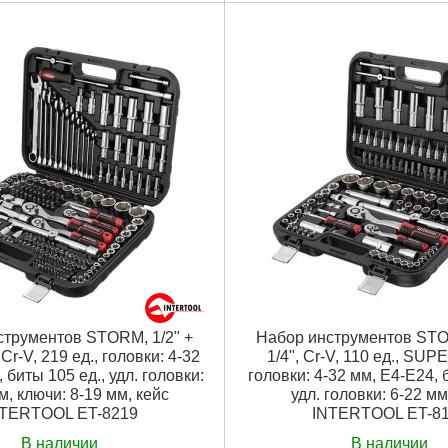
свечные, головки с насадками
 рукоятка:
1/2", 1/4", 72 зуба
Трещоточная рукоятка:
1/2", 1/
HEX, PH, PZ, SL
Биты:
TORX, HEX, PH, PZ, SL
размеры:
380*290*85 мм
Страна-производитель:
Тайван
готовления:
Сr-V сталь
Габаритные размеры:
370*260*
арных головок:
Cr-Mo сталь
Материал изготовления:
Cr-V с
вок:
4-32 мм
Размер головок:
4-32 мм
единиц в наборе:
111 ед.
Количество единиц в наборе:
са:
ударопрочный пластик
Материал кейса:
пластик
аковки:
380x300x80 мм
Габариты упаковки:
370x260x8
,200 г
Вес брутто:
6,600 г
Подробнее...
Подробнее...
струментов STORM, 1/2" +
Набор инструментов STOR
, Cr-V, 219 ед., головки: 4-32
1/4", Cr-V, 110 ед., SU
 биты 105 ед., удл. головки:
головки: 4-32 мм, E4-E24, 
м, ключи: 8-19 мм, кейс
удл. головки: 6-22 мм
TERTOOL ET-8219
INTERTOOL ET-8
В наличии
В наличии