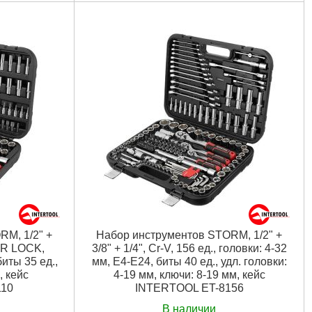
Трещоточная рукоятка:
1/2", 1/4" 72 зуба
4" 72 зуба
Биты:
PH, Т, SL, Н
Страна-производитель:
Тайвань
ь
Габаритные размеры:
440*323*97 мм
80 мм
Материал изготовления:
Cr-V сталь
таль
Размер головок:
4-32 мм
Количество единиц в наборе:
78 ед.
94 ед.
Материал кейса:
пластик
Габариты упаковки:
430x290x90 мм
0 мм
Вес брутто:
7,700 г
Подробнее...
M, 1/2" +
Набор инструментов STORM, 1/2" +
PER LOCK,
3/8" + 1/4", Cr-V, 156 ед., головки: 4-32
биты 35 ед.,
мм, E4-E24, биты 40 ед., удл. головки:
, кейс
4-19 мм, ключи: 8-19 мм, кейс
110
INTERTOOL ET-8156
В наличии