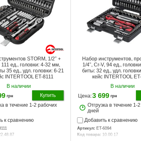
струментов STORM, 1/2" +
Набор инструментов, проф
, 111 ед., головки: 4-32 мм,
1/4", Cr-V, 94 ед., головк
ы 35 ед., удл. головки: 6-21
биты: 32 ед., удл. головки
йс INTERTOOL ET-8111
кейс INTERTOOL ET
В наличии
В наличии
99
3 699
Купить
Цена:
грн
грн
ка в течение 1-2 рабочих
Отгрузка в течение 1-
дней
ь к сравнению
Добавить к сравнению
8111
Артикул:
ET-6094
22.48.87
Код товара:
10.00.17
тигранные, TORX, удлиненные,
Головки:
шестигранные, удлине