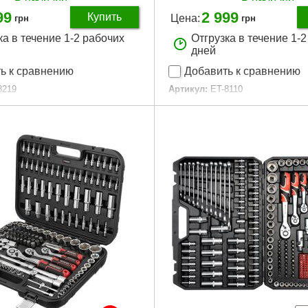
99
2 999
Купить
Цена:
грн
грн
ка в течение 1-2 рабочих
Отгрузка в течение 1-
дней
ь к сравнению
Добавить к сравнению
8219
Артикул:
ET-8110
23.05.52
Код товара:
22.56.17
тигранные, удлиненные,
Головки:
SUPER LOCK, TORX, у
ип
свечные
 рукоятка:
1/2", 3/8", 1/4", 72
Трещоточная рукоятка:
1/2", 1/
Биты:
TORX, HEX, PH, PZ, SL
, PH, TORX, TT, HEX, M, TW, TQ,
Габаритные размеры:
380*290*
Материал изготовления:
Cr-V с
размеры:
430*340*85 мм
Размер головок:
4-32 мм
готовления:
Cr-V сталь
Количество единиц в наборе:
вок:
4-32 мм
Материал кейса:
ударопрочный 
единиц в наборе:
219 ед.
Габариты упаковки:
370x290x7
са:
ударопрочный пластик
Вес брутто:
7,100 г
аковки:
430x340x90 мм
Подробнее...
0,300 г