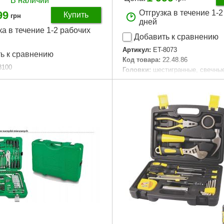
В наличии
Отгрузка в течение 1-
99
Купить
грн
дней
ка в течение 1-2 рабочих
Добавить к сравнению
Артикул:
ET-8073
ь к сравнению
Код товара:
22.48.86
8100
Головки:
шестигранные, свечны
23.05.50
Трещоточная рукоятка:
1/2", 1/
тигранные, свечные, удлиненные
Биты:
TORX, HEX, PH, PZ, SL, S
 рукоятка:
1/2", 1/4", 72 зуба
Габаритные размеры:
380*290*
HEX, PH, SL
Материал изготовления:
Cr-V с
размеры:
430*335*80 мм
Размер головок:
4-27 мм
готовления:
Cr-V сталь
Количество единиц в наборе:
вок:
8-32 мм
Материал кейса:
ударопрочный 
единиц в наборе:
100 ед.
Габариты упаковки:
370x290x7
са:
ударопрочный пластик
Вес брутто:
5,000 г
аковки:
350x300x70 мм
,200 г
Подробнее...
Подробнее...