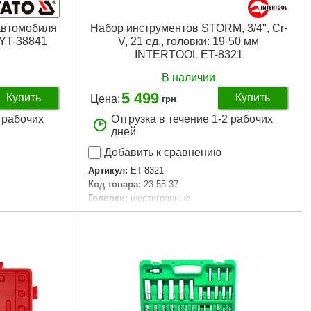
автомобиля
Набор инструментов STORM, 3/4", Cr-
 YT-38841
V, 21 ед., головки: 19-50 мм
INTERTOOL ET-8321
В наличии
5 499
Купить
Купить
Цена:
грн
2 рабочих
Отгрузка в течение 1-2 рабочих
дней
Добавить к сравнению
Артикул:
ET-8321
Код товара:
23.55.37
Головки:
шестигранные
м, 13 мм, 14
Трещоточная рукоятка:
3/4"
 21 мм, 22 мм,
Габаритные размеры:
535*180*80 мм
мм, 32 мм,
Материал изготовления:
Cr-V сталь
Размер головок:
19-50 мм
м, 13 мм, 14
Количество единиц в наборе:
21 ед.
 17 мм, 18
Материал кейса:
металл
Габариты упаковки:
540x200x80 мм
, 5,5 мм, 6
Вес брутто:
15,500 г