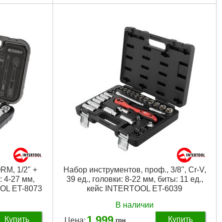
дюйма
Количество граней:
6
 T35, 2хT40,
75 мм
Система измерения:
метрическая
 T10, T15,
таль
Кол-во предметов:
108 ед.
Габариты упаковки:
390x300x90 мм
 T27, T30, T35,
21 ед.
Вес брутто:
6,920 г
: T8, 2хT10,
й 25 мм
Подробнее...
0 мм
линой 30 мм;
 длиной 30 мм;
, 10 мм, 11
 16 мм, 17 мм,
1,27 мм, 1,5
мм
M, 1/2" +
Набор инструментов, проф., 3/8", Cr-V,
00 мм
и: 4-27 мм,
39 ед., головки: 8-22 мм, биты: 11 ед.,
OOL ET-8073
кейс INTERTOOL ET-6039
В наличии
1 999
Купить
Купить
Цена:
грн