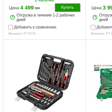
В наличии
4 499
3 9
Купить
Цена:
Цена:
грн
Отгрузка в течение 1-2 рабочих
Отгруз
дней
дней
Добавить к сравнению
Добавит
Артикул:
ET-8126
Артикул:
ET-
Код товара:
23.05.77
Код товара:
Головки:
шестигранные, свечные, E-тип,
Головки:
шес
удлиненные
Трещоточная
Трещоточная рукоятка:
1/2", 3/8", 1/4", 72
Биты:
TORX, 
зуба
Габаритные 
Биты:
TX, HEX, PH, PZ, SL, ST
Материал из
Габаритные размеры:
420*335*80 мм
Размер голо
Материал изготовления:
Cr-V сталь
Количество 
Размер головок:
4-32 мм
Материал кей
Количество единиц в наборе:
126 ед.
Габариты уп
Материал кейса:
ударопрочный пластик
Вес брутто:
7
Габариты упаковки:
430x340x85 мм
Вес брутто:
8,600 г
Подробнее...