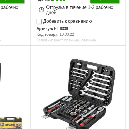
2 рабочих
Отгрузка в течение 1-2 рабочих
дней
Добавить к сравнению
Артикул:
ET-6039
Код товара:
10.00.22
е
Головки:
шестигранные, свечные
4", 72 зуба
Трещоточная рукоятка:
3/8" 72 зуба
pline
Биты:
TORX, HEX, PZ, PH, SL
80 мм
Страна-производитель:
Тайвань
таль
Габаритные размеры:
295*210*70 мм
Материал изготовления:
Cr-V сталь
73 ед.
Размер головок:
8-22 мм
пластик
Количество единиц в наборе:
39 ед.
0 мм
Материал кейса:
пластик
Габариты упаковки:
300x210x70 мм
Вес брутто:
2,700 г
Подробнее...