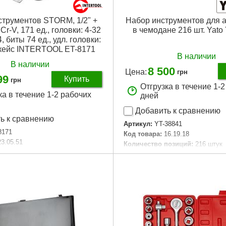
Подробнее...
струментов STORM, 1/2" +
Набор инструментов для 
, Cr-V, 171 ед., головки: 4-32
в чемодане 216 шт. Yato
, биты 74 ед., удл. головки:
 кейс INTERTOOL ET-8171
В наличии
В наличии
8 500
Цена:
грн
99
Купить
грн
Отгрузка в течение 1-
ка в течение 1-2 рабочих
дней
Добавить к сравнению
ь к сравнению
Артикул:
YT-38841
8171
Код товара:
16.19.18
23.05.51
Количество позиций:
216 штук
тигранные, свечные, E-тип,
Насадки 1/2″:
10 мм, 11 мм, 12 м
мм, 15 мм, 17 мм, 19 мм, 20 мм,
 рукоятка:
1/2", 3/8", 1/4", 72
24 мм, длиной 38 мм; 27 мм, 30 
длиной 42 мм
, HEX, PH, PZ, SL, S
Насадки 3/8″:
10 мм, 11 мм, 12 м
размеры:
430*335*80 мм
мм, 15 мм, 16 мм, длиной 28 мм,
готовления:
Cr-V сталь
мм, 19 мм, длиной 30 мм
вок:
4-32 мм
Насадки 1/4″:
4 мм, 4,5 мм, 5 мм