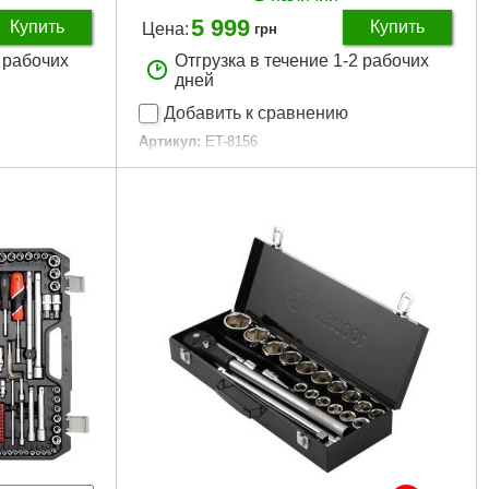
5 999
Купить
Купить
Цена:
грн
2 рабочих
Отгрузка в течение 1-2 рабочих
дней
Добавить к сравнению
Артикул:
ET-8156
Код товара:
23.05.78
длиненные,
Головки:
шестигранные, свечные, E-тип,
удлиненные
4", 72 зуба
Трещоточная рукоятка:
1/2", 3/8", 1/4", 72
зуба
80 мм
Биты:
TH, HEX, PH, PZ, SL, ST
таль
Габаритные размеры:
420*335*80 мм
Материал изготовления:
Cr-V сталь
110 ед.
Размер головок:
4-32 мм
пластик
Количество единиц в наборе:
156 ед.
0 мм
Материал кейса:
ударопрочный пластик
Габариты упаковки:
420x330x80 мм
Вес брутто:
10,500 г
Подробнее...