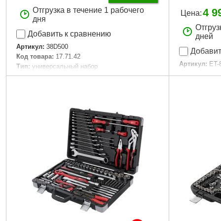
Отгрузка в течение 1 рабочего
4 9
Цена:
дня
Отгруз
Добавить к сравнению
дней
Артикул:
38D500
Добавит
Код товара:
17.71.42
Артикул:
ET-
Тип:
универсальный набор
Код товара:
Материал:
углеродистая сталь, пластик
Головки:
шес
Квадрат, "(дюйм):
1/4", 3/8"
свечные, E-т
Количество в наборе, шт:
73
Трещоточная
Габариты упаковки:
340x260x85 мм
зуба
Вес брутто:
3,138 г
Биты:
SL, PZ
S
Подробнее...
Габаритные 
Материал из
Размер голо
Количество 
Материал кей
Габариты уп
Вес брутто:
1