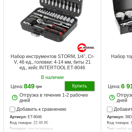
Материал кейса:
пластик
Количество 
Габариты упаковки:
520x340x100 мм
Материал кей
Вес брутто:
11,750 г
Габариты уп
Вес брутто:
8
Подробнее...
Набор инструментов STORM, 1/4", Cr-
Набор то
V, 46 ед., головки: 4-14 мм, биты 21
ед., кейс INTERTOOL ET-8046
В наличии
849
6 9
Купить
Цена:
Цена:
грн
Отгрузка в течение 1-2 рабочих
Отгруз
дней
дней
Добавить к сравнению
Добавит
Артикул:
ET-8046
Артикул:
38D
Код товара:
22.48.85
Код товара:
Головки:
шестигранные
Тип:
набор н