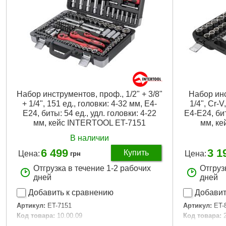
Набор инструментов, проф., 1/2" + 3/8"
Набор ин
+ 1/4", 151 ед., головки: 4-32 мм, E4-
1/4", Cr-V
E24, биты: 54 ед., удл. головки: 4-22
E4-E24, бит
мм, кейс INTERTOOL ET-7151
мм, ке
В наличии
6 499
3 1
Купить
Цена:
Цена:
грн
Отгрузка в течение 1-2 рабочих
Отгруз
дней
дней
Добавить к сравнению
Добавит
Артикул:
ET-7151
Артикул:
ET-
Код товара:
10.00.09
Код товара:
Головки:
шестигранные, удлиненные, TORX,
Головки:
шес