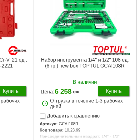
мм, 12 мм, 13
Подробнее...
7 мм, 18 мм,
1 мм, 12 мм,
мм
мм, 6 мм, 7
0 мм
м; 3/8″: 125
r-V, 21 ед.,
Набор инструмента 1/4" и 1/2" 108 ед.
T-2221
(6 гр.) new box TOPTUL GCAI108R
21 мм, 3/8″: 18
В наличии
ом:
1/2″: 255
6 258
Купить
Купить
Цена:
грн
0 мм, 1/4″: 155
2 рабочих
Отгрузка в течение 1-3 рабочих
дней
мм, 8 мм,
Добавить к сравнению
 6,5 мм,
Артикул:
GCAI108R
Код товара:
10.23.99
 мм, 6 мм, 6,5
Присоединительный квадрат:
1/4" - 1/2"
4″: 3 мм, 4