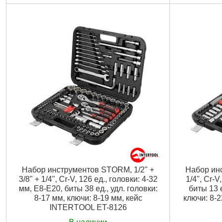
Трещоточная рукоятка:
1/4", 72 зуба
Материал:
хр
Биты:
TORX, HEX, PH, PZ, SL
Присоединит
Габаритные размеры:
220*160*70 мм
Количество в
Материал изготовления:
Cr-V сталь
Габариты уп
Размер головок:
4-14 мм
Вес брутто:
1
Количество единиц в наборе:
46 ед.
Материал кейса:
ударопрочный пластик
Габариты упаковки:
220x160x60 мм
Вес брутто:
1,400 г
Подробнее...
Набор инструментов STORM, 1/2" +
Набор ин
3/8" + 1/4", Cr-V, 126 ед., головки: 4-32
1/4", Cr-V
мм, E8-E20, биты 38 ед., удл. головки:
биты 13 е
8-17 мм, ключи: 8-19 мм, кейс
ключи: 8-
INTERTOOL ET-8126