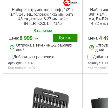
Набор инструментов, проф., 1/2" +
Набор ин
1/4", 145 ед., головки: 4-32 мм, биты:
3/8" + 1/4"
43 ед., ключи: 6-27 мм, кейс
мм, E4-E24
INTERTOOL ET-7145
4-22 мм,
В наличии
8 999
4 4
Купить
Цена:
Цена:
грн
Отгрузка в течение 1-2 рабочих
Отгруз
дней
дней
Добавить к сравнению
Добавит
Артикул:
ET-7145
Артикул:
ET-
Код товара:
10.00.10
Код товара:
Головки:
шестигранные, свечные
Головки:
шес
Трещоточная рукоятка:
1/4", 1/2" 72 зуба
удлиненные
Биты:
SL, PH, Т, PZ, Н
Трещоточная
Страна-производитель:
Тайвань
зуба
Габаритные размеры:
520*365*97 мм
Биты:
TX, TT
Материал изготовления:
Cr-V сталь
Габаритные 
Размер головок:
4-32 мм
Материал из
Количество единиц в наборе:
145 ед.
Размер голо