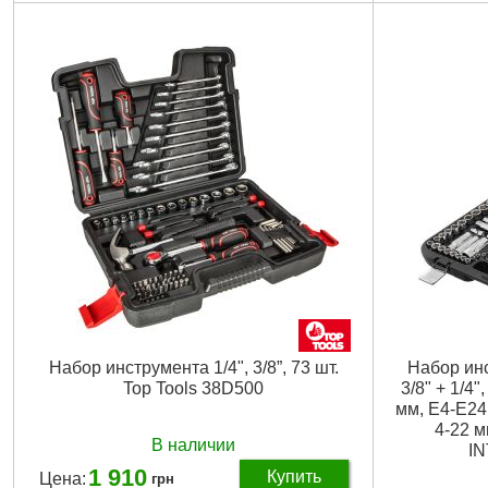
свечные
свечные
Трещоточная рукоятка:
1/2", 1/4", 72 зуба
Трещоточная
Биты:
TORX, ТТ, HEX, PH, PZ, SL
Биты:
TORX, 
Страна-производитель:
Тайвань
Габаритные 
Габаритные размеры:
440*323*97 мм
Материал из
Материал изготовления:
Cr-V сталь
Материал уд
Размер головок:
4-32 мм; Е4-Е18
Размер голо
Количество единиц в наборе:
151 ед.
Количество 
Материал кейса:
пластик
Материал кей
Габариты упаковки:
440x310x90 мм
Габариты уп
Вес брутто:
7,000 г
Вес брутто:
7
Подробнее...
Набор инструмента 1/4", 3/8”, 73 шт.
Набор ин
Top Tools 38D500
3/8" + 1/4"
мм, E4-E24,
4-22 м
В наличии
IN
1 910
Купить
Цена:
грн