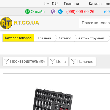
UA
RU
Каталог то
Главная
(099) 009-60-26
Онлайн
(09
RT.CO.UA
Каталог товаров
Главная
Каталог
Автоинструмент
Производитель
Цена
Наличие
(55)