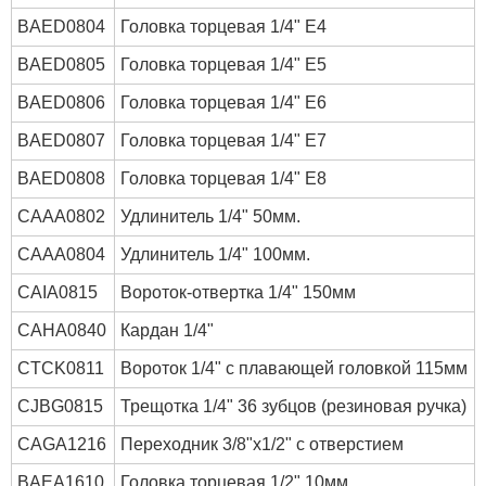
BAED0804
Головка торцевая 1/4" E4
BAED0805
Головка торцевая 1/4" E5
BAED0806
Головка торцевая 1/4" E6
BAED0807
Головка торцевая 1/4" E7
BAED0808
Головка торцевая 1/4" E8
CAAA0802
Удлинитель 1/4" 50мм.
CAAA0804
Удлинитель 1/4" 100мм.
CAIA0815
Вороток-отвертка 1/4" 150мм
CAHA0840
Кардан 1/4"
CTCK0811
Вороток 1/4" с плавающей головкой 115мм
CJBG0815
Трещотка 1/4" 36 зубцов (резиновая ручка)
CAGA1216
Переходник 3/8"х1/2" с отверстием
BAEA1610
Головка торцевая 1/2" 10мм