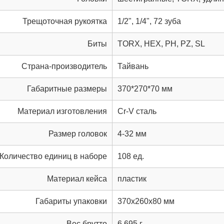
Трещоточная рукоятка
1/2", 1/4", 72 зуба
Биты
TORX, HEX, PH, PZ, SL
Страна-производитель
Тайвань
Габаритные размеры
370*270*70 мм
Материал изготовления
Cr-V сталь
Размер головок
4-32 мм
Количество единиц в наборе
108 ед.
Материал кейса
пластик
Габариты упаковки
370x260x80 мм
Вес брутто
6,695 г