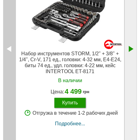
Набор инструментов STORM, 1/2" + 3/8" +
Набо
1/4", Cr-V, 171 ед., головки: 4-32 мм, E4-E24,
ед.,
биты 74 ед., удл. головки: 4-22 мм, кейс
INTERTOOL ET-8171
В наличии
4 499
Цена:
грн
Купить
Отгрузка в течение 1-2 рабочих дней
Подробнее...