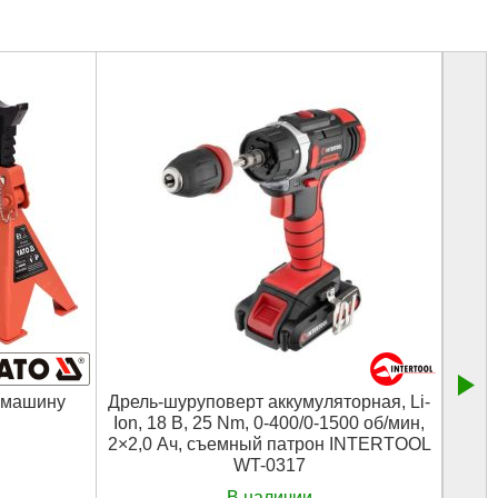
 машину
Дрель-шуруповерт аккумуляторная, Li-
Компр
Ion, 18 В, 25 Nm, 0-400/0-1500 об/мин,
2×2,0 Ач, съемный патрон INTERTOOL
WT-0317
В наличии