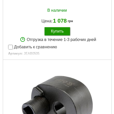
В наличии
1 078
Цена:
грн
Купить
Отгрузка в течение 1-3 рабочих дней
Добавить к сравнению
Артикул:
JEAB0505
Код товара:
10.34.55
Ширина:
22 мм
Высота:
50 мм
Длина:
100 мм
Цвет:
белый
Габариты упаковки:
130x80x60 мм
Вес брутто:
800 г
Подробнее...