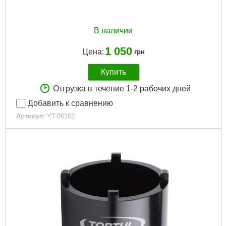
В наличии
1 050
Цена:
грн
Купить
Отгрузка в течение 1-2 рабочих дней
Добавить к сравнению
Артикул:
YT-06162
Код товара:
23.11.25
Рабочий диапазон:
от 27 до 42 мм.
Диаметр привода:
1/2" (12,5 мм).
Материал:
легированная сталь CrMo.
Габариты упаковки:
100x100x100 мм
Вес брутто:
350 г
Подробнее...