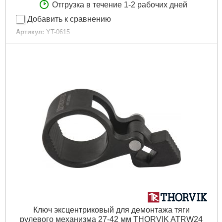
Отгрузка в течение 1-2 рабочих дней
Добавить к сравнению
Артикул:
YT-0615
Код товара:
16.05.24
Размер рабочей части:
70 мм х 18 мм
Длина:
200 мм
Габариты упаковки:
210x45x40 мм
Вес брутто:
631 г
Подробнее...
Ключ эксцентриковый для демонтажа тяги
рулевого механизма 27-42 мм THORVIK ATRW24