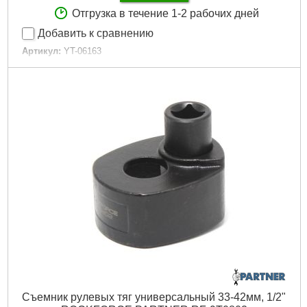
Отгрузка в течение 1-2 рабочих дней
Добавить к сравнению
Артикул:
YT-06163
Код товара:
25.72.85
Диапазон:
от 30 мм до 42 мм
Диаметр приводной тяги:
1/2"
Габариты упаковки:
85x55x45 мм
Вес брутто:
390 г
Подробнее...
Съемник рулевых тяг универсальный 33-42мм, 1/2"