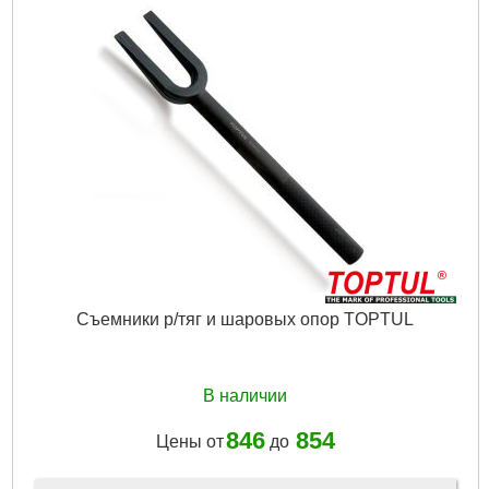
Ширина штифа:
4.9 мм
Габариты упаковки:
140x105x50 мм
Вес брутто:
273 г
Подробнее...
Съемники р/тяг и шаровых опор TOPTUL
В наличии
846
854
Цены от
до