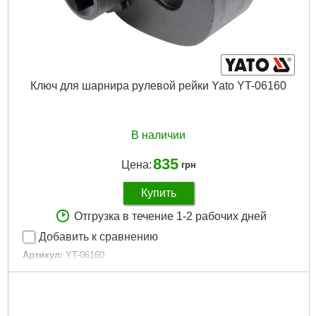
Ключ для шарнира рулевой рейки Yato YT-06160
В наличии
835
Цена:
грн
Купить
Отгрузка в течение 1-2 рабочих дней
Добавить к сравнению
Артикул:
YT-06160
Код товара:
16.05.55
Диапазон поддерживаемых размеров:
от 35 мм до 42 мм
Габариты упаковки:
75x55x65 мм
Вес брутто:
546 г