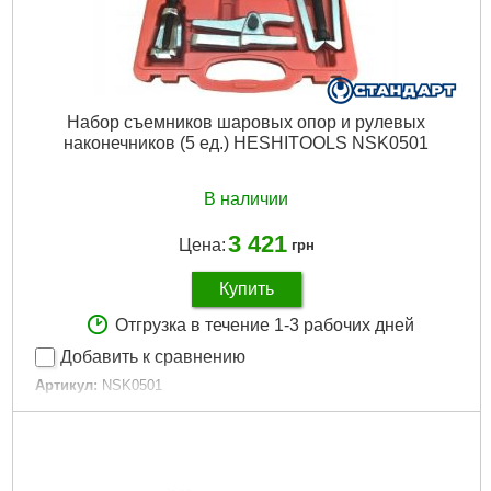
Набор съемников шаровых опор и рулевых
наконечников (5 ед.) HESHITOOLS NSK0501
В наличии
3 421
Цена:
грн
Купить
Отгрузка в течение 1-3 рабочих дней
Добавить к сравнению
Артикул:
NSK0501
Код товара:
15.06.21
Кол-во единиц:
5 ед.
Габариты упаковки:
310x270x50 мм
Вес брутто:
4,922 г