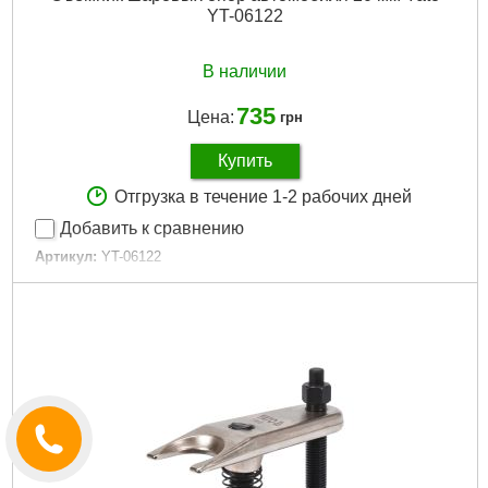
YT-06122
В наличии
735
Цена:
грн
Купить
Отгрузка в течение 1-2 рабочих дней
Добавить к сравнению
Артикул:
YT-06122
Код товара:
16.05.21
Размер:
20 мм
Длина:
100 мм
Высота:
65 мм
Габариты упаковки:
120x70x60 мм
Вес брутто:
400 г
Подробнее...