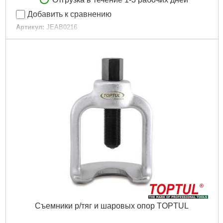
Добавить к сравнению
Артикул:
JEAB0216
Код товара:
10.34.48
Размер:
22 мм
Максимальное раскрытие:
55 мм
Длина:
160 мм
Цвет:
белый
Тип:
универсальный
Габариты упаковки:
125x185x70 мм
Вес брутто:
1,325 г
Подробнее...
Съемники р/тяг и шаровых опор TOPTUL