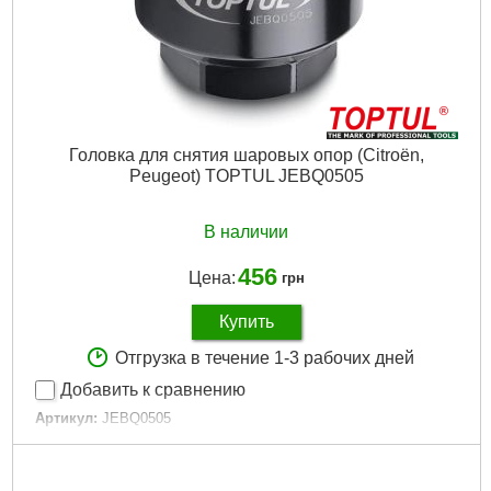
Головка для снятия шаровых опор (Citroën,
Peugeot) TOPTUL JEBQ0505
В наличии
456
Цена:
грн
Купить
Отгрузка в течение 1-3 рабочих дней
Добавить к сравнению
Артикул:
JEBQ0505
Код товара:
15.09.33
Наружный диаметр:
Ø 51 мм
Внутренний диаметр:
Ø 42.5 мм