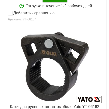
Отгрузка в течение 1-2 рабочих дней
Добавить к сравнению
Артикул:
YT-06157
Код товара:
16.05.54
Количество элементов:
5 штук
Материал изготовления:
сталь
Габариты упаковки:
320x280x70 мм
Вес брутто:
5,300 г
Подробнее...
Ключ для рулевых тяг автомобиля Yato YT-06162