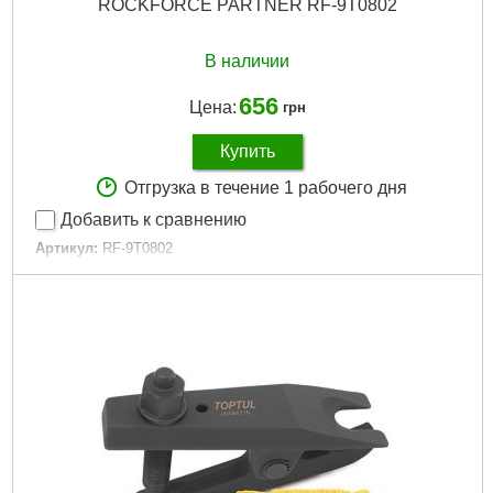
ROCKFORCE PARTNER RF-9T0802
В наличии
656
Цена:
грн
Купить
Отгрузка в течение 1 рабочего дня
Добавить к сравнению
Артикул:
RF-9T0802
Код товара:
25.38.94
Размер:
1/2"
Габариты упаковки:
90x60x60 мм
Вес брутто:
570 г
Подробнее...