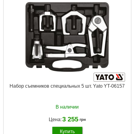
Длина:
160 мм
Цвет:
черный
Тип:
универсальный
Габариты упаковки:
182x126x65 мм
Вес брутто:
1,278 г
Подробнее...
Набор съемников специальных 5 шт. Yato YT-06157
В наличии
3 255
Цена:
грн
Купить