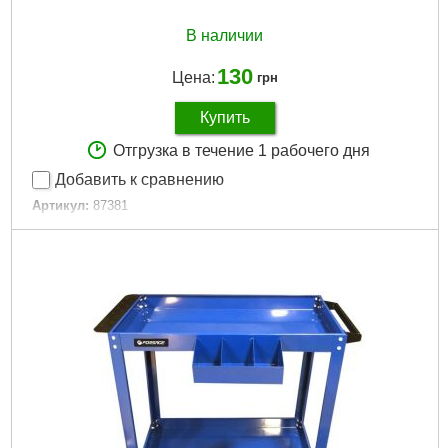
В наличии
130
Цена:
грн
Купить
Отгрузка в течение 1 рабочего дня
Добавить к сравнению
Артикул:
87381
Код товара:
20.80.26
EAN:
5906083873812
Материал:
каучук
Тип установки:
кровать
Тормоз:
так
Нагрузка max:
20 кг
Диаметр:
50 мм
Высота:
72 мм
Ширина:
16 мм
Габариты упаковки:
70x90x50 мм
Вес брутто:
225 г