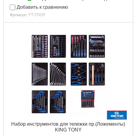
Добавить к сравнению
Артикул:
YT-37420
Код товара:
24.36.53
EAN:
5906083071898
Вес брутто (кг):
2,7500
Мастер Картон MC:
6
Куча:
60
Габариты упаковки:
580x300x110 мм
Вес брутто:
2,500 г
Подробнее...
Набор инструментов для тележки пр.(Ложементы)
KING TONY