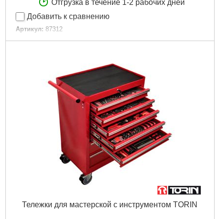
Отгрузка в течение 1-2 рабочих дней
Добавить к сравнению
Артикул:
87312
Код товара:
22.34.37
EAN:
5906083873126
Материал:
каучук
Тип установки:
кровать
Тормоз:
не
Тип:
Поворотные
Нагрузка max:
60 кг
Диаметр:
100 мм
Высота:
130 мм
Ширина:
27 мм
Габариты упаковки:
130x120x100 мм
Вес брутто:
635 г
Подробнее...
Тележки для мастерской с инструментом TORIN