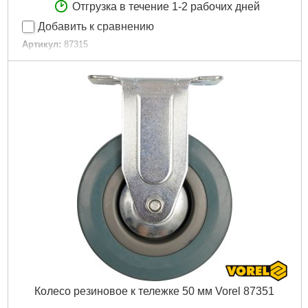
Отгрузка в течение 1-2 рабочих дней
Добавить к сравнению
Артикул:
87315
Код товара:
22.34.46
EAN:
5906083873157
Материал:
каучук
Тип установки:
кровать
Тормоз:
не
Тип:
Поворотные
Нагрузка max:
130 кг
Диаметр:
160 мм
Высота:
195 мм
Ширина:
40 мм
Габариты упаковки:
160x160x80 мм
Вес брутто:
900 г
Подробнее...
Колесо резиновое к тележке 50 мм Vorel 87351