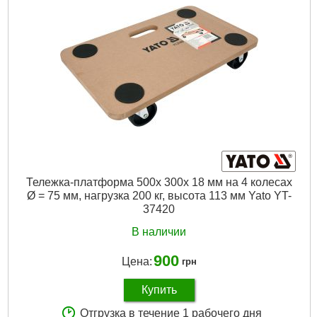
Тип:
Поворотные
Нагрузка max:
100 кг
Диаметр:
125 мм
Высота:
155 мм
Ширина:
34 мм
Габариты упаковки:
150x100x80 мм
Вес брутто:
1,000 г
Подробнее...
Тележка-платформа 500х 300х 18 мм на 4 колесах
Ø = 75 мм, нагрузка 200 кг, высота 113 мм Yato YT-
37420
В наличии
900
Цена:
грн
Купить
Отгрузка в течение 1 рабочего дня