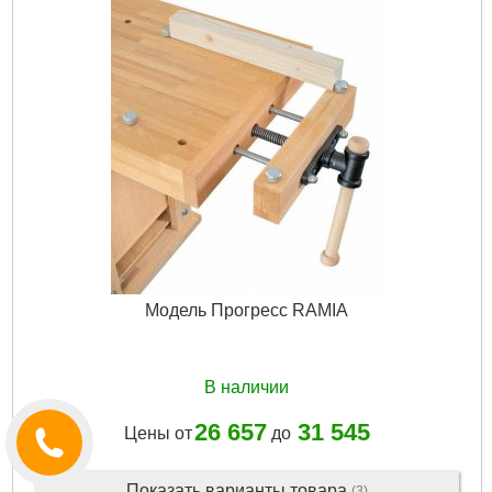
Тип установки:
кровать
Тормоз:
не
Тип:
Постоянно
Нагрузка max:
150 кг
Диаметр:
200 мм
Высота:
235 мм
Ширина:
46 мм
Габариты упаковки:
240x210x100 мм
Вес брутто:
2,370 г
Подробнее...
Модель Прогресс RAMIA
В наличии
26 657
31 545
Цены от
до
Показать варианты товара
(3)