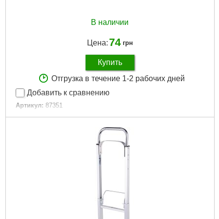
В наличии
74
Цена:
грн
Купить
Отгрузка в течение 1-2 рабочих дней
Добавить к сравнению
Артикул:
87351
Код товара:
20.93.36
EAN:
5906083873515
Материал:
каучук
Тип установки:
кровать
Тормоз:
не
Тип:
Постоянно
Нагрузка max:
20 кг
Диаметр:
50 мм
Высота:
72 мм
Ширина:
16 мм
Габариты упаковки:
70x50x50 мм