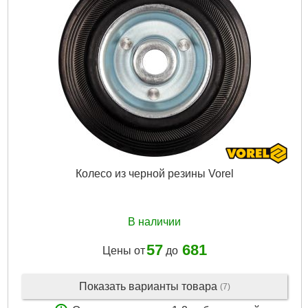
Тип:
Поворотные
Нагрузка max:
100 кг
Диаметр:
125 мм
Высота:
155 мм
Ширина:
34 мм
Габариты упаковки:
150x100x80 мм
Вес брутто:
1,020 г
Подробнее...
Колесо из черной резины Vorel
В наличии
57
681
Цены от
до
Показать варианты товара
(7)