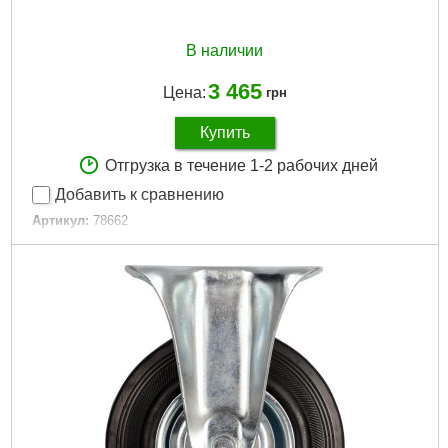
В наличии
3 465
Цена:
грн
Купить
Отгрузка в течение 1-2 рабочих дней
Добавить к сравнению
Артикул:
78662
Код товара:
25.55.19
Размер:
100х45х46,5 см
Грузоподъемность:
70 кг
Габариты упаковки:
120x60x600 мм
Вес брутто:
5,000 г
Подробнее...