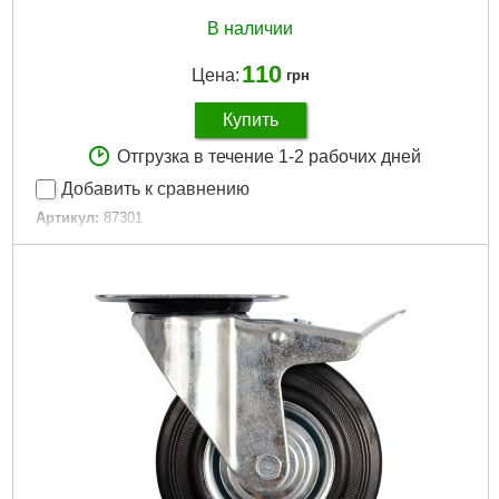
В наличии
110
Цена:
грн
Купить
Отгрузка в течение 1-2 рабочих дней
Добавить к сравнению
Артикул:
87301
Код товара:
16.14.96
Материал:
каучук
Нагрузка макс:
40 кг
Диаметр:
75 мм
Высота:
97 мм
Ширина:
23 мм
Габариты упаковки:
95x80x70 мм
Вес брутто:
354 г
Подробнее...