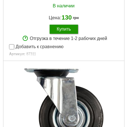
В наличии
130
Цена:
грн
Купить
Отгрузка в течение 1-2 рабочих дней
Добавить к сравнению
Артикул:
87311
Код товара:
16.14.97
Материал:
каучук
Нагрузка макс:
40 кг
Диаметр:
75 мм
Высота:
97 мм
Ширина:
23 мм
Габариты упаковки:
110x80x80 мм
Вес брутто:
425 г
Подробнее...