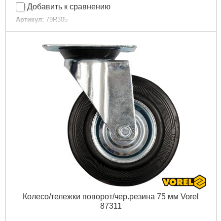
Добавить к сравнению
Артикул:
79R305
Код товара:
24.35.11
EAN:
5902062042248
Длина рабочей части:
18.5 cm
Максимальная грузоподъемность:
120 kg
Ширина рабочей части:
35 cm
Габариты упаковки:
1060x530x290 мм
Вес брутто:
5,600 г
Подробнее...
Колесо/тележки поворот/чер.резина 75 мм Vorel
87311