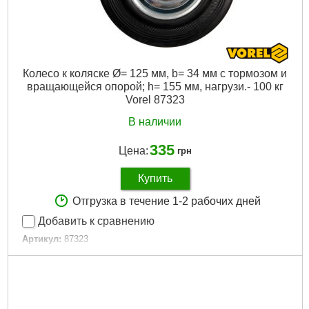
Колесо к коляске Ø= 125 мм, b= 34 мм с тормозом и
вращающейся опорой; h= 155 мм, нагрузи.- 100 кг
Vorel 87323
В наличии
335
Цена:
грн
Купить
Отгрузка в течение 1-2 рабочих дней
Добавить к сравнению
Артикул:
87323
Код товара:
20.80.24
EAN:
5906083873232
Материал:
каучук
Тип установки:
кровать
Тормоз:
так