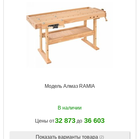
Габариты упаковки:
740x400x130 мм
Вес брутто:
5,000 г
Подробнее...
Модель Алмаз RAMIA
В наличии
32 873
36 603
Цены от
до
Показать варианты товара
(2)