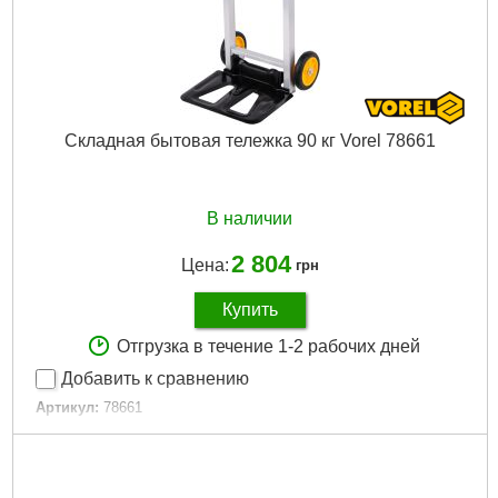
Вес брутто:
80 г
Подробнее...
Складная бытовая тележка 90 кг Vorel 78661
В наличии
2 804
Цена:
грн
Купить
Отгрузка в течение 1-2 рабочих дней
Добавить к сравнению
Артикул:
78661
Код товара:
15.91.12
Нагрузка макс:
90 кг
Материал:
алюминий
Размер:
108x41x39 см