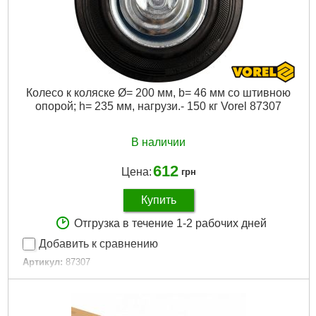
Колесо к коляске Ø= 200 мм, b= 46 мм со штивною
опорой; h= 235 мм, нагрузи.- 150 кг Vorel 87307
В наличии
612
Цена:
грн
Купить
Отгрузка в течение 1-2 рабочих дней
Добавить к сравнению
Артикул:
87307
Код товара:
22.34.48
EAN:
5906083873072
Материал:
каучук