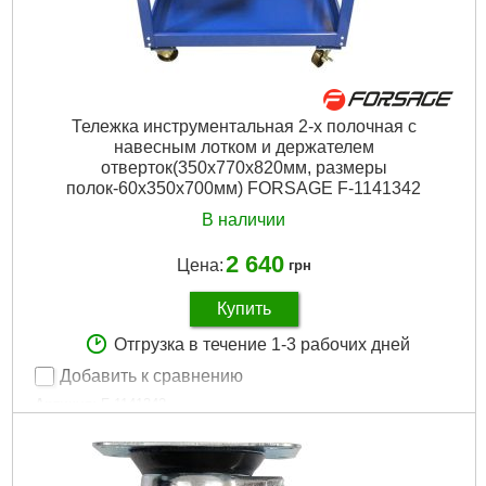
Подробнее...
Тележка инструментальная 2-х полочная с
навесным лотком и держателем
отверток(350х770х820мм, размеры
полок-60х350х700мм) FORSAGE F-1141342
В наличии
2 640
Цена:
грн
Купить
Отгрузка в течение 1-3 рабочих дней
Добавить к сравнению
Артикул:
F-1141342
Код товара:
24.45.03
Габариты упаковки:
700x360x155 мм
Вес брутто:
9,500 г