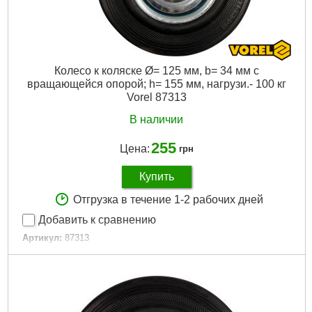
Колесо к коляске Ø= 125 мм, b= 34 мм с
вращающейся опорой; h= 155 мм, нагрузи.- 100 кг
Vorel 87313
В наличии
255
Цена:
грн
Купить
Отгрузка в течение 1-2 рабочих дней
Добавить к сравнению
Артикул:
87313
Код товара:
20.80.25
EAN:
5906083873133
Материал:
каучук
Тип установки:
кровать
Тормоз:
не