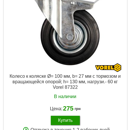
Габариты упаковки:
720x450x200 мм
Вес брутто:
25 г
Подробнее...
Колесо к коляске Ø= 100 мм, b= 27 мм с тормозом и
вращающейся опорой; h= 130 мм, нагрузи.- 60 кг
Vorel 87322
В наличии
275
Цена:
грн
Купить
Отгрузка в течение 1-2 рабочих дней