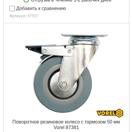
Добавить к сравнению
Артикул:
87322
Код товара:
20.76.04
Вес брутто (кг):
0.9400
Материал:
каучук
Тип установки:
кровать
Тормоз:
так
Тип:
Поворотные
Нагрузка max [кг]:
60
Диаметр [мм]:
100
Высота [мм]:
130
Ширина [мм]:
27
Габариты упаковки:
160x130x80 мм
Вес брутто:
880 г
Подробнее...
Поворотное резиновое колесо с тормозом 50 мм
Vorel 87381