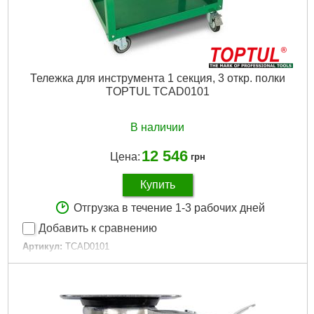
Тележка для инструмента 1 секция, 3 откр. полки
TOPTUL TCAD0101
В наличии
12 546
Цена:
грн
Купить
Отгрузка в течение 1-3 рабочих дней
Добавить к сравнению
Артикул:
TCAD0101
Код товара:
10.32.05
Кол-во секций:
1
Кол-во полок:
3
Размеры тележки:
690х470х815(h) мм