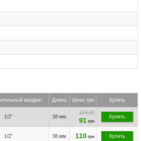
нитель­ный квад­рат
Дли­на
Цена, грн
Купить
124,00
1/2"
38 мм
Купить
91
грн
110
1/2"
38 мм
Купить
грн