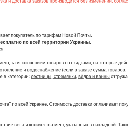
ка и доставка заказов производится без изменений, согла
чивает покупатель по тарифам Новой Почты.
есплатно по всей территории Украины.
я.
ент, за исключением товаров со скидками, на которые дейст
отопление и водоснабжение
(если в заказе сумма товаров,
е в категории:
лестницы, стремянки
,
вёдра и ванны
отгружа
чта" по всей Украине. Стоимость доставки оплачивает поку
ствие веса и количества мест, указанных в накладной. Так