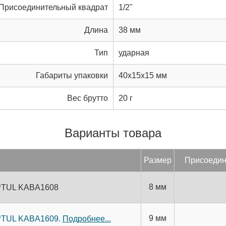
Присоединительный квадрат
1/2"
Длина
38 мм
Тип
ударная
Габариты упаковки
40x15x15 мм
Вес брутто
20 г
Варианты товара
Раз­мер
При­со­еди­
8 мм
OPTUL KABA1608
9 мм
OPTUL KABA1609.
Подробнее...