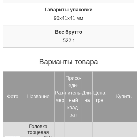
Габариты упаковки
90x41x41 мм
Вес брутто
522 г
Варианты товара
При­со­
еди­
Раз­
нитель­
Дли­
Цена,
Фото
Название
Купить
мер
ный
на
грн
квад­
рат
Головка
торцевая