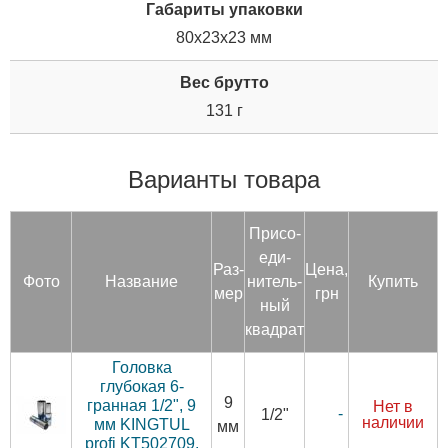
Габариты упаковки
80x23x23 мм
Вес брутто
131 г
Варианты товара
При­со­
еди­
Раз­
Цена,
Фото
Название
нитель­
Купить
мер
грн
ный
квад­рат
Головка
глубокая 6-
9
гранная 1/2", 9
Нет в
-
1/2"
наличии
мм KINGTUL
мм
profi KT502709.