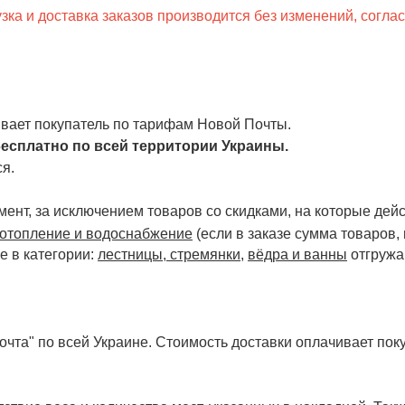
ка и доставка заказов производится без изменений, согла
чивает покупатель по тарифам Новой Почты.
есплатно по всей территории Украины.
я.
ент, за исключением товаров со скидками, на которые дейст
отопление и водоснабжение
(если в заказе сумма товаров,
е в категории:
лестницы, стремянки
,
вёдра и ванны
отгружа
чта" по всей Украине. Стоимость доставки оплачивает поку