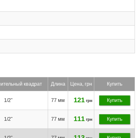
нитель­ный квад­рат
Дли­на
Цена, грн
Купить
121
1/2"
77 мм
Купить
грн
111
1/2"
77 мм
Купить
грн
113
1/2"
77 мм
Купить