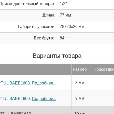
Присоединительный квадрат
1/2"
Длина
77 мм
Габариты упаковки
78x20x20 мм
Вес брутто
84 г
Варианты товара
Раз­мер
При­со­еди­
8 мм
OPTUL BAEE1608.
Подробнее...
9 мм
OPTUL BAEE1609.
Подробнее...
TOPTUL BAEE1610
10 мм