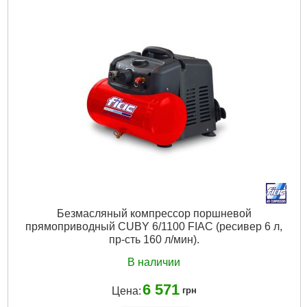
смазки:
Безмасляный
Тип поршневого компрессора:
с прямым приводом
Тип компрессора по мобильности:
Передвижной
Производительность:
0.128 куб. м/мин
Максимальное давление:
0.8 МПа
Объем ресивера:
50 л
Расположение ресивера:
Вертикально
Вес:
28.5 кг
Ширина:
335 мм
Дли­на:
320 мм
Высота:
1047 мм
Потребляемая мощность:
700 Вт
Напряжение сети:
220~240 В
Количество колес:
2 шт.
Безмасляный компрессор поршневой
Подробнее...
прямоприводный CUBY 6/1100 FIAC (ресивер 6 л,
пр-сть 160 л/мин).
В наличии
6 571
Цена:
грн