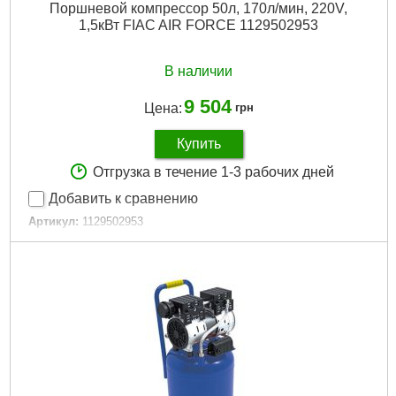
Поршневой компрессор 50л, 170л/мин, 220V,
1,5кВт FIAC AIR FORCE 1129502953
В наличии
9 504
Цена:
грн
Купить
Отгрузка в течение 1-3 рабочих дней
Добавить к сравнению
Артикул:
1129502953
Код товара:
25.48.89
Питание:
Сеть 220В
Потребляемая мощность:
1500 Вт
Тип поршневого компрессора:
с прямым приводом
Объем ресивера:
50 л
Производительность компрессора:
170 литр/мин
Гарантийный срок:
12 мес
Регулировка давления:
Да
Возможность транспортировки:
Да