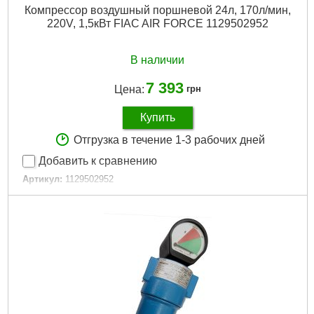
Компрессор воздушный поршневой 24л, 170л/мин,
220V, 1,5кВт FIAC AIR FORCE 1129502952
В наличии
7 393
Цена:
грн
Купить
Отгрузка в течение 1-3 рабочих дней
Добавить к сравнению
Артикул:
1129502952
Код товара:
25.48.90
Питание:
Сеть 220В
Потребляемая мощность:
1500 Вт
Тип поршневого компрессора:
с прямым приводом
Объем ресивера:
24 л
Производительность компрессора:
170 литр/мин
Гарантийный срок:
12 мес
Регулировка давления:
Да
Возможность транспортировки:
Да