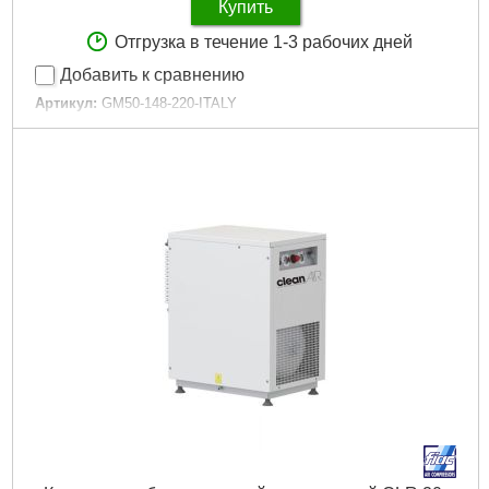
Купить
Отгрузка в течение 1-3 рабочих дней
Добавить к сравнению
Артикул:
GM50-148-220-ITALY
Код товара:
30.81.31
Тип поршневого компрессора по применению
смазки:
Масляный
Тип поршневого компрессора по расположению
цилиндров:
Вертикальный
Тип поршневого компрессора:
с прямым приводом
Тип компрессора по мобильности:
Передвижной
Производительность:
0.17 куб. м/мин
Максимальное давление:
0.8 МПа
Объем ресивера:
50 л
Расположение ресивера:
Горизонтально
Уровень шума:
95 дБ
Степень защиты IP:
20
Гарантийный срок:
12 мес
Ширина:
430 мм
Дли­на:
770 мм
Высота:
660 мм