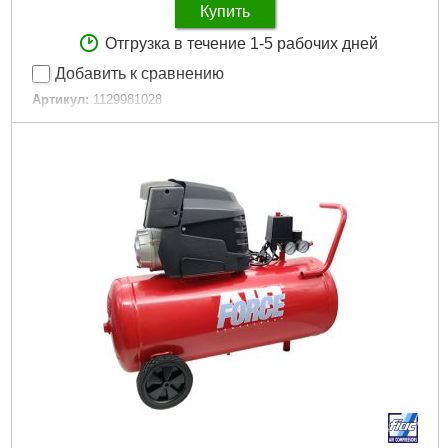
Купить
Отгрузка в течение 1-5 рабочих дней
Добавить к сравнению
Артикул:
1129981028
Код товара:
27.25.36
Давление, бар:
8,0
Мощность, кВт:
1,1
Привод компрессора:
Прямоприводной
Производительность, л/мин:
160
Тип компрессора:
Коаксиальный
Напряжение:
220
Уровень шума, дБ:
63
Подробнее...