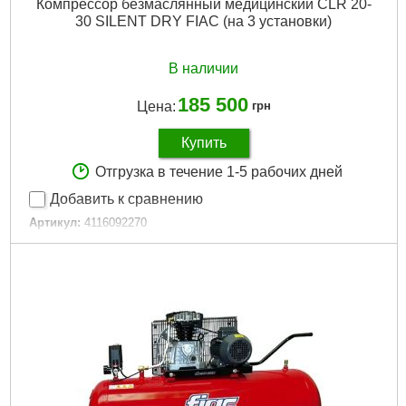
Компрессор безмаслянный медицинский CLR 20-
Потребляемая мощность:
1500 Вт
30 SILENT DRY FIAC (на 3 установки)
Напряжение сети:
220~240 В
Количество колес:
2 шт
Система охлаждения цилиндров:
Воздушная
В наличии
Габариты упаковки:
770x660x430 мм
Вес брутто:
32,000 г
185 500
Цена:
грн
Подробнее...
Купить
Отгрузка в течение 1-5 рабочих дней
Добавить к сравнению
Артикул:
4116092270
Код товара:
27.45.33
Подробнее...