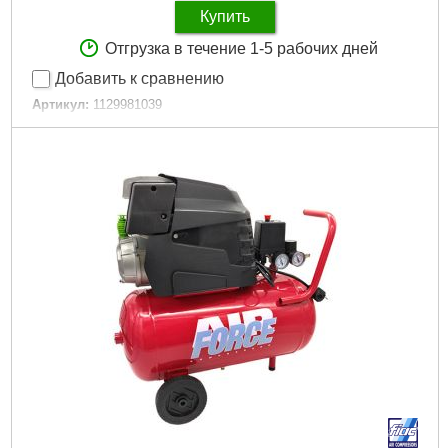
Купить
Отгрузка в течение 1-5 рабочих дней
Добавить к сравнению
Артикул:
1129981039
Код товара:
27.25.35
Гарантия, мес.:
12
Давление, бар:
8,0
Мощность, кВт:
1,1
Объем ресивера, л:
6
Объем ресивера / бака, л:
6
Привод компрессора:
Прямоприводной
Производительность, л/мин:
160
Тип компрессора:
Коаксиальный
Напряжение:
220
Уровень шума, дБ:
63
Подробнее...