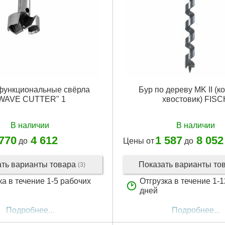
функциональные свёрла
Бур по дереву MK II (
WAVE CUTTER" 1
хвостовик) FISC
В наличии
В наличии
 770
4 612
1 587
8 052
до
Цены от
до
ать варианты товара
Показать варианты то
(3)
ка в течение 1-5 рабочих
Отгрузка в течение 1-
дней
Подробнее...
Подробнее...