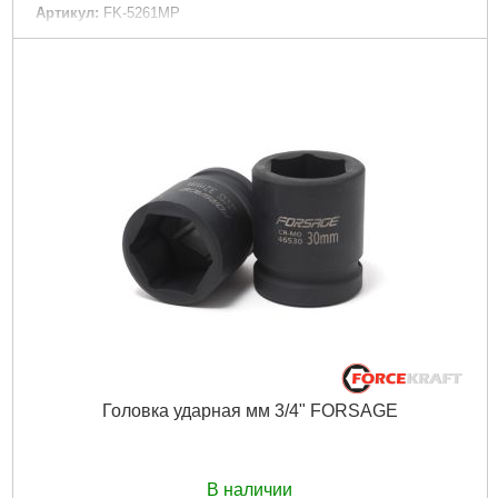
Артикул:
FK-5261MP
Код товара:
25.18.69
Вид ключа:
Комбинированный
Количество единиц:
25 шт
Рвзмер:
6-19мм, 21мм, 22мм, 24мм, 27мм, 30мм, 32мм
Трещоточный механизм:
Нет
Ураковка:
Пластиковый держатель
Шарнирный механизм:
Нет
Габариты упаковки:
460x330x50 мм
Вес брутто:
3,300 г
Подробнее...
Головка ударная мм 3/4" FORSAGE
В наличии