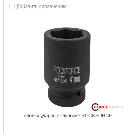
Добавить к сравнению
Артикул:
RT-5270K(FK)
Код товара:
25.16.36
Размер:
1/2"
Свойство:
Ударные
Тип:
Пневмо
Габариты упаковки:
280x260x100 мм
Вес брутто:
4,220 г
Подробнее...
Головки ударные глубокие ROCKFORCE