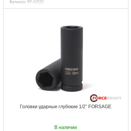
Артикул:
RF-62520
Код товара:
24.41.13
Упаковка:
Блистер
Габариты упаковки:
260x80x40 мм
Вес брутто:
780 г
Подробнее...
Головки ударные глубокие 1/2" FORSAGE
В наличии