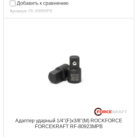
Добавить к сравнению
Артикул:
FK-4088MPB
Код товара:
23.70.41
Размеры:
T30, T40, T45, T50, T55, T60, T70, T80
Присоединительный квадрат:
1/2"
Тип:
Torx
Свойство:
Ударные
Габариты упаковки:
300x100x50 мм
Вес брутто:
1,000 г
Подробнее...
Адаптер ударный 1/4"(F)х3/8"(M) ROCKFORCE
FORCEKRAFT RF-80923MPB