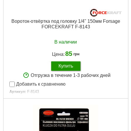
Вороток-отвёртка под головку 1/4" 150мм Forsage
FORCEKRAFT F-8143
В наличии
85
Цена:
грн
Купить
Отгрузка в течение 1-3 рабочих дней
Добавить к сравнению
Артикул:
F-8143
Код товара:
17.08.43
Длина:
150 мм
Габариты упаковки:
130x30x30 мм
Вес брутто:
70 г
Подробнее...