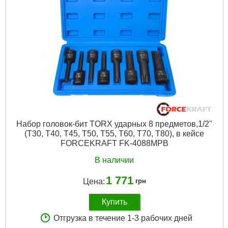
Тип:
Пневмо
Габариты упаковки:
210x190x70 мм
Вес брутто:
2,300 г
Подробнее...
Набор головок-бит TORX ударных 8 предметов,1/2"
(T30, T40, T45, T50, T55, T60, T70, T80), в кейсе
FORCEKRAFT FK-4088MPB
В наличии
1 771
Цена:
грн
Купить
Отгрузка в течение 1-3 рабочих дней