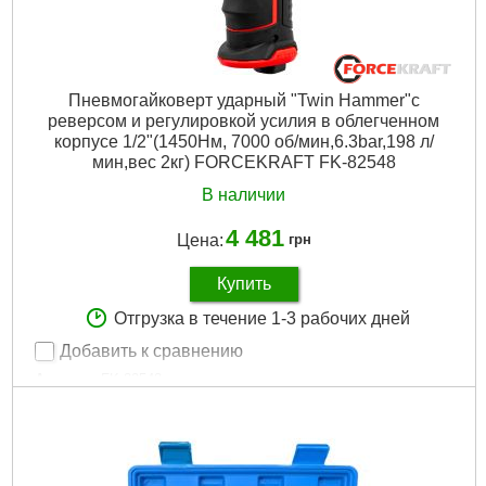
Пневмогайковерт ударный "Twin Hammer"с
реверсом и регулировкой усилия в облегченном
корпусе 1/2"(1450Hм, 7000 об/мин,6.3bar,198 л/
мин,вес 2кг) FORCEKRAFT FK-82548
В наличии
4 481
Цена:
грн
Купить
Отгрузка в течение 1-3 рабочих дней
Добавить к сравнению
Артикул:
FK-82548
Код товара:
23.70.59
Вес, кг:
2
Момент затяжки:
810
Размер:
1/2"