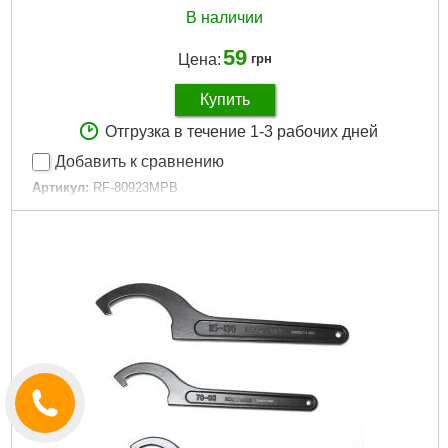
В наличии
59
Цена:
грн
Купить
Отгрузка в течение 1-3 рабочих дней
Добавить к сравнению
Артикул:
RF-80923MPB
Код товара:
24.01.64
Размер:
1/4"-3/8"
Свойство:
Ударные
Габариты упаковки:
30x20x20 мм
Вес брутто:
20 г
Подробнее...