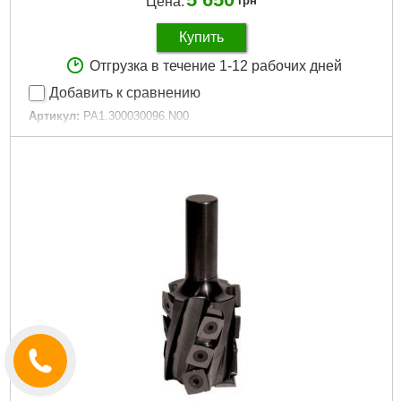
Цена:
грн
Купить
Отгрузка в течение 1-12 рабочих дней
Добавить к сравнению
Артикул:
PA1.300030096.N00
Код товара:
29.84.62
Призначення пильног диска:
Алюміній/Кольорові метали/
ДСП/ЛДСП/Композитні матеріали/Пластик
Зовнішній діаметр пильного диска:
300
Внутрішній діаметр пильного диска:
30
Зубів пильного диска:
96
Пропил пильного диска:
3,2
Товщина пильного диска:
2,6
Тип заточки зубів/Кут нахилу задньої поверхні пильного
диска β:
FZ\TR
Габариты упаковки:
350x350x10 мм
Вес брутто:
1,560 г
Подробнее...