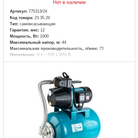
Нет в наличии
Артикул:
775313/24
Код товара:
23.35.20
Tип:
самовсасывающие
Гарантия, мес:
12
Мощность, Вт:
1000
Максимальный напор, м:
44
Максимальная производительность, л/мин:
73
Напряжение:
U 1 ~ 230 ± 10% В
Номинальная сила тока, I(А):
≤ 4.2
Частота, Гц:
50
Вал двигателя:
Нержавеющая сталь AISI 304
Рабочее колесо:
Технополимер
Класс изоляции:
F
Класс защиты:
IPX4
Длина кабеля, м:
0.7
Перекачиваемая жидкость:
Только для чистой воды без
абразивосодержащих примесей (песка, глины, извести и т.д.)
Диаметр всасывающего патрубка DN1, " (дюйм):
1
Диаметр напорного патрубка DN2, " (дюйм):
1
Максимальное давление, бар:
7
Объем бака, л:
24