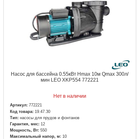
Длина кабеля, м:
0.7
Перекачиваемая жидкость:
Только для чистой воды без
абразивосодержащих примесей (песка, глины, извести и т.д.)
Диаметр всасывающего патрубка DN1, " (дюйм):
1
Диаметр напорного патрубка DN2, " (дюйм):
1
Максимальное давление, бар:
8
Объем бака, л:
24
Максимальная температура перекачиваемой жидкости,
°C:
+35
Максимальная температура окружающей среды, °C:
+35
Вес брутто (единицы), кг:
15.625
Объем единицы, м³:
0.08597
Насос для бассейна 0.55кВт Hmax 10м Qmax 300л/
мин LEO XKP554 772221
Подробнее...
Нет в наличии
Артикул:
772221
Код товара:
19.47.30
Tип:
насосы для прудов и фонтанов
Гарантия, мес:
12
Мощность, Вт:
550
Максимальный напор, м:
10