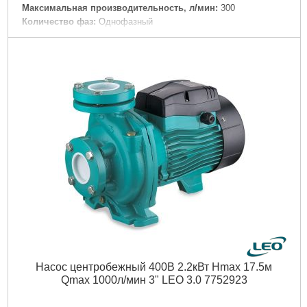
Максимальная производительность, л/мин:
300
Количество фаз:
Однофазный
Напряжение:
U 1 ~ 230 ± 10% В
Номинальная сила тока, I(А):
3.0
Частота, Гц:
50
Вал двигателя:
Нержавеющая сталь AISI 304
Рабочее колесо:
Технополимер
Тип двигателя:
Асинхронный, закрытого типа, воздушного
охлаждения, со встроенной в обмотку термозащитой
Обмотка статора двигателя:
Медь
Механическое уплотнение:
Керамика/графит
Класс изоляции:
В
Класс защиты:
IPX5
Длина кабеля, м:
1.5
Перекачиваемая жидкость:
Только для чистой воды без
абразивосодержащих примесей (песка, глины, извести и.д.)
Диаметр всасывающего патрубка DN1, " (дюйм):
2 1/2
Диаметр напорного патрубка DN2, " (дюйм):
2 1/2
Дли на, мм:
553
Насос центробежный 400В 2.2кВт Hmax 17.5м
Материал корпуса:
Высокопрочный технополимер
Qmax 1000л/мин 3" LEO 3.0 7752923
Максимальная температура перекачиваемой жидкости,
°C:
35