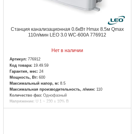
Подробнее...
Станция канализационная 0.6кВт Hmax 8.5м Qmax
110л/мин LEO 3.0 WC-600A 776912
Нет в наличии
Артикул:
776912
Код товара:
19.49.59
Гарантия, мес:
24
Мощность, Вт:
600
Максимальный напор, м:
8.5
Максимальная производительность, л/мин:
110
Количество фаз:
Однофазный
Напряжение:
U 1 ~ 230 ± 10% В
Номинальная сила тока, I(А):
3.0
Частота, Гц:
50
Вал двигателя:
Нержавеющая сталь AISI 304
Рабочее колесо:
Технополимер
Тип двигателя:
Асинхронный, со встроенной в обмотку