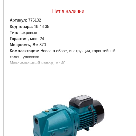
Высота упаковки, мм:
210
Габариты упаковки:
320x190x210 мм
Нет в наличии
Вес брутто:
9,500 г
Артикул:
775132
Код товара:
19.48.35
Подробнее...
Tип:
вихревые
Гарантия, мес:
24
Мощность, Вт:
370
Комплектация:
Насос в сборе, инструкция, гарантийный
талон, упаковка
Максимальный напор, м:
40
Максимальная производительность, л/мин:
40
Количество фаз:
Однофазный
Напряжение:
U 1 ~ 230 ± 10% В
Номинальная сила тока, I(А):
2.5
Частота, Гц:
50
Вал двигателя:
Нержавеющая сталь AISI 304
Рабочее колесо:
Латунь
Тип двигателя:
Асинхронный, закрытого типа, воздушного
охлаждения, со встроенной в обмотку термозащитой
Обмотка статора двигателя:
Медь
Механическое уплотнение:
Керамика/графит