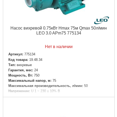
Насос вихревой 0.75кВт Hmax 75м Qmax 50л/мин
LEO 3.0 APm75 775134
Нет в наличии
Артикул:
775134
Код товара:
19.48.34
Tип:
вихревые
Гарантия, мес:
24
Мощность, Вт:
750
Максимальный напор, м:
75
Максимальная производительность, л/мин:
50
Напряжение:
U 1 ~ 230 ± 10% В
Номинальная сила тока, I(А):
5.0
Частота, Гц:
50
Вал двигателя:
Нержавеющая сталь AISI 304
Рабочее колесо:
Латунь