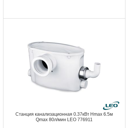
Длина упаковки, мм:
495
Ширина упаковки, мм:
215
Высота упаковки, мм:
370
Габариты упаковки:
500x370x220 мм
Вес брутто:
10,000 г
Подробнее...
Станция канализационная 0.37кВт Hmax 6.5м
Qmax 80л/мин LEO 776911