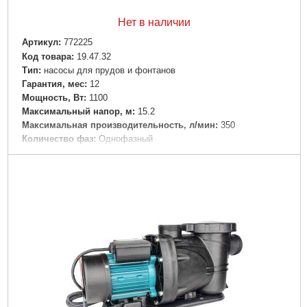
Нет в наличии
Артикул:
772225
Код товара:
19.47.32
Tип:
насосы для прудов и фонтанов
Гарантия, мес:
12
Мощность, Вт:
1100
Максимальный напор, м:
15.2
Максимальная производительность, л/мин:
350
Количество фаз:
Однофазный
Напряжение:
U 1 ~ 230 ± 10% В
Номинальная сила тока, I(А):
5.0
Частота, Гц:
50
Вал двигателя:
Нержавеющая сталь AISI 304
Рабочее колесо:
Технополимер
Тип двигателя:
Асинхронный, закрытого типа, воздушного
охлаждения, со встроенной в обмотку термозащитой
Обмотка статора двигателя:
Медь
Механическое уплотнение:
Керамика/графит
Класс изоляции:
В
Класс защиты:
IPX5
Длина кабеля, м:
1.5