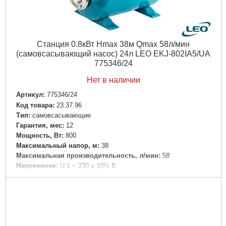
Максимальная температура перекачиваемой жидкости,
°C:
+35
Максимальная высота всасывания, м:
8
Вес брутто (единицы), кг:
16.688
Станция 0.8кВт Hmax 38м Qmax 58л/мин
Объем единицы, м³:
0.08597
(самовсасывающий насос) 24л LEO EKJ-802IA5/UA
Тип упаковки:
Картонная коробка
775346/24
Подробнее...
Нет в наличии
Артикул:
775346/24
Код товара:
23.37.96
Tип:
самовсасывающие
Гарантия, мес:
12
Мощность, Вт:
800
Максимальный напор, м:
38
Максимальная производительность, л/мин:
58
Напряжение:
U 1 ~ 230 ± 10% В
Номинальная сила тока, I(А):
≤ 3.0
Вал двигателя:
Нержавеющая сталь AISI 304
Рабочее колесо:
Технополимер
Класс изоляции:
F
Класс защиты:
IPX4