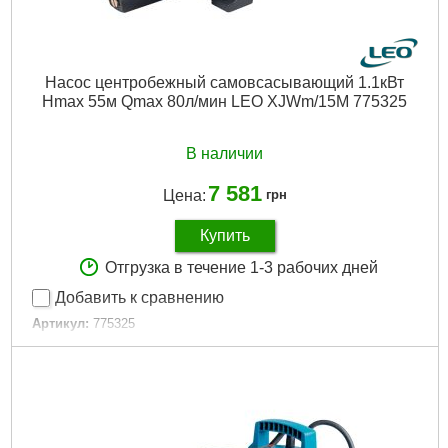
Насос центробежный самовсасывающий 1.1кВт
Hmax 55м Qmax 80л/мин LEO XJWm/15M 775325
В наличии
7 581
Цена:
грн
Купить
Отгрузка в течение 1-3 рабочих дней
Добавить к сравнению
Артикул:
775325
Код товара:
19.48.74
Tип:
самовсасывающие
Гарантия, мес:
18
Мощность, Вт:
1100
Максимальный напор, м:
55
Максимальная производительность, л/мин:
80