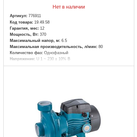
Нет в наличии
Артикул:
776911
Код товара:
19.49.58
Гарантия, мес:
12
Мощность, Вт:
370
Максимальный напор, м:
6.5
Максимальная производительность, л/мин:
80
Количество фаз:
Однофазный
Напряжение:
U 1 ~ 230 ± 10% В
Номинальная сила тока, I(А):
2.5
Частота, Гц:
50
Вал двигателя:
Нержавеющая сталь AISI 304
Рабочее колесо:
Технополимер
Тип двигателя:
Асинхронный, закрытого типа со встроенной в
обмотку термозащитой
Обмотка статора двигателя:
Медь
Класс изоляции:
В
Класс защиты:
IP44
Длина кабеля, м:
1.5
Перекачиваемая жидкость:
Сточные воды из душевых
кабинок и раковин, а также сточные воды из туалетов,