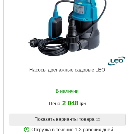
Количество фаз:
Однофазный
Напряжение:
U 1 ~ 230 ± 10% В
Номинальная сила тока, I(А):
7.5
Частота, Гц:
50
Вал двигателя:
Нержавеющая сталь AISI 304
Рабочее колесо:
Технополимер
Тип двигателя:
Асинхронный, закрытого типа, воздушного
охлаждения, со встроенной в обмотку термозащитой
Обмотка статора двигателя:
Медь
Механическое уплотнение:
Керамика/графит
Класс изоляции:
F
Насосы дренажные садовые LEO
Класс защиты:
IPX4
Длина кабеля, м:
1
Перекачиваемая жидкость:
Только для чистой воды без
абразивосодержащих примесей (песка, глины, извести и.д.)
В наличии
Диаметр всасывающего патрубка DN1, " (дюйм):
1
Диаметр напорного патрубка DN2, " (дюйм):
1
2 048
Цена:
грн
Дли на, мм:
402.5
Материал корпуса:
Чугун с антикоррозийной обработкой
Максимальная температура перекачиваемой жидкости,
Показать варианты товара
(2)
°C:
40
Отгрузка в течение 1-3 рабочих дней
Максимальная температура окружающей среды, °C:
40