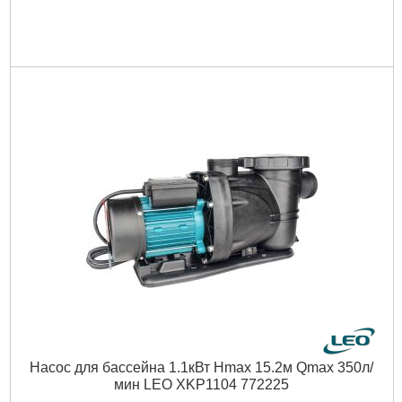
Высота упаковки, мм:
210
Габариты упаковки:
270x180x140 мм
Вес брутто:
5,065 г
Подробнее...
Насос для бассейна 1.1кВт Hmax 15.2м Qmax 350л/
мин LEO XKP1104 772225