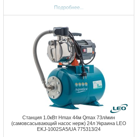
Ширина, мм:
180
Подробнее...
Высота, мм:
203.5
Максимальная высота всасывания, м:
9
Диаметр твердых частиц во взвешенном состоянии,
мм:
0.2
Вес брутто (единицы), кг:
14.15
Длина упаковки, мм:
450
Ширина упаковки, мм:
195
Высота упаковки, мм:
225
Габариты упаковки:
450x220x190 мм
Вес брутто:
14,500 г
Подробнее...
Станция 1.0кВт Hmax 44м Qmax 73л/мин
(самовсасывающий насос нерж) 24л Украина LEO
EKJ-1002SA5/UA 775313/24