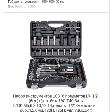
Габариты упаковки:
390x300x90 мм
Вес брутто:
8,800 г
Подробнее...
Набор инструментов 108+6 предметов1/4"1/2"
(6гр.)+(гол.-бита1/4":T40;биты
5/16":М5,6,8,10,12,14;головка 1/2"8мм;ключиГ-
обр.:4,5,6мм,T20H,T25H; удл. гибк.1/4")