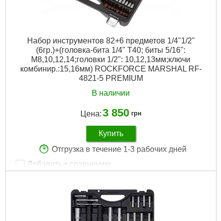
Набор инструментов 82+6 предметов 1/4"1/2"
(6гр.)+(головка-бита 1/4" T40; биты 5/16":
М8,10,12,14;головки 1/2": 10,12,13мм;ключи
комбинир.:15,16мм) ROCKFORCE MARSHAL RF-
4821-5 PREMIUM
В наличии
3 850
Цена:
грн
Купить
Отгрузка в течение 1-3 рабочих дней
Добавить к сравнению
Артикул:
RF-4821-5 PREMIUM
Код товара:
24.16.05
Количество единиц:
82 шт
Назначение:
Для авто, Универсальный
Пpиcoeдинитeльный пpoфиль:
1/4", 1/2"