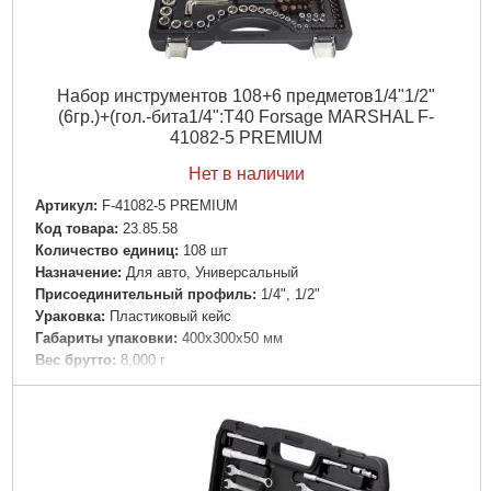
Набор инструментов 108+6 предметов1/4"1/2"
(6гр.)+(гол.-бита1/4":T40 Forsage MARSHAL F-
41082-5 PREMIUM
Нет в наличии
Артикул:
F-41082-5 PREMIUM
Код товара:
23.85.58
Количество единиц:
108 шт
Назначение:
Для авто, Универсальный
Пpиcoeдинитeльный пpoфиль:
1/4", 1/2"
Ураковка:
Пластиковый кейс
Габариты упаковки:
400x300x50 мм
Вес брутто:
8,000 г
Подробнее...