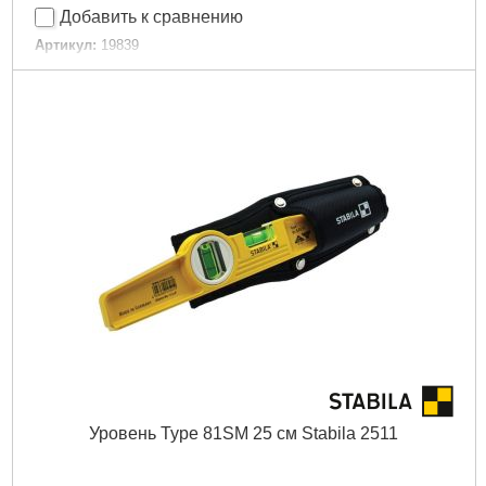
Добавить к сравнению
Артикул:
19839
Код товара:
30.69.85
Габариты упаковки:
130x80x35 мм
Вес брутто:
129 г
Подробнее...
Уровень Type 81ЅМ 25 см Stabila 2511