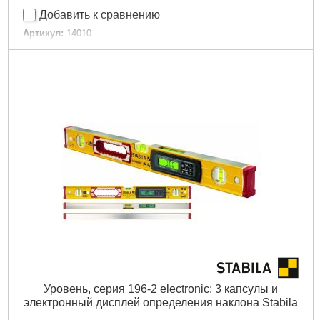
Добавить к сравнению
Артикул:
14010
Код товара:
19.27.21
Длина:
250 мм
Габариты упаковки:
280x50x25 мм
Вес брутто:
216 г
Подробнее...
Уровень, серия 196-2 electronic; 3 капсулы и
электронный дисплей определения наклона Stabila