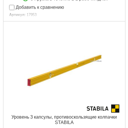
Добавить к сравнению
Артикул:
17953
Код товара:
19.27.66
Точность измерения в нормальном положении:
1 мм/м
Количество измерительных поверхностей:
2.
Магнитная система:
редкоземельный магнит
Габариты упаковки:
160x100x30 мм
Вес брутто:
94 г
Подробнее...
Уровень 3 капсулы, противоскользящие колпачки
STABILA