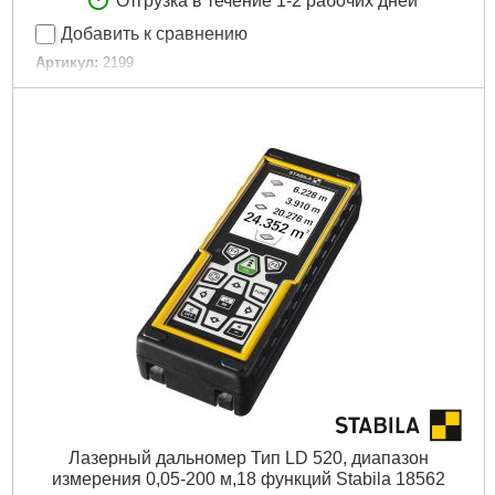
Отгрузка в течение 1-2 рабочих дней
Добавить к сравнению
Артикул:
2199
Код товара:
19.27.22
Длина:
25 см
Габариты упаковки:
250x60x20 мм
Вес брутто:
152 г
Подробнее...
Лазерный дальномер Тип LD 520, диапазон
измерения 0,05-200 м,18 функций Stabila 18562